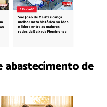
A DAY AGO
São João de Meriti alcança
na
melhor nota histórica no Ideb
ows
e lidera entre as maiores
redes da Baixada Fluminense
e abastecimento de