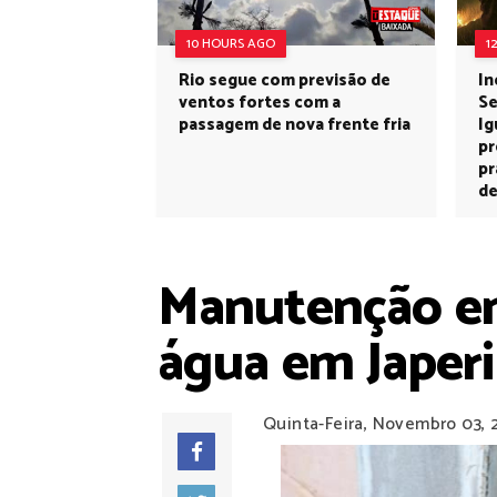
10 HOURS AGO
1
Rio segue com previsão de
In
ventos fortes com a
Se
passagem de nova frente fria
Ig
pr
pr
de
Manutenção em
água em Japeri
Quinta-Feira, Novembro 03, 