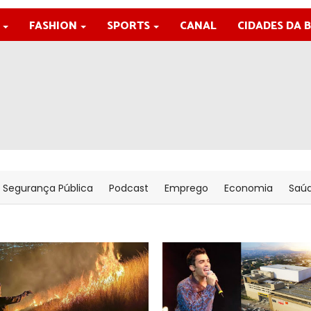
FASHION
SPORTS
CANAL
CIDADES DA 
Segurança Pública
Podcast
Emprego
Economia
Saú