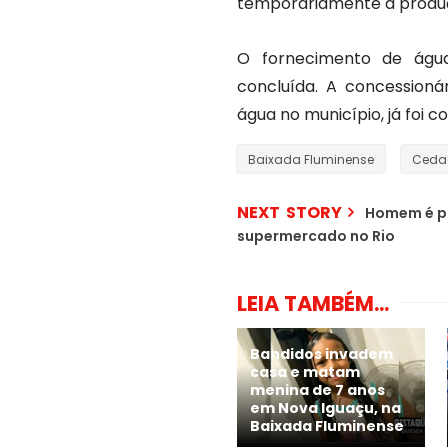
temporariamente a produ
O fornecimento de águ
concluída. A concessionár
água no município, já foi 
Baixada Fluminense
Ceda
NEXT STORY
Homem é pr
supermercado no Rio
LEIA TAMBÉM...
Bandidos invadem
casa e matam
menina de 7 anos
em Nova Iguaçu, na
Baixada Fluminense