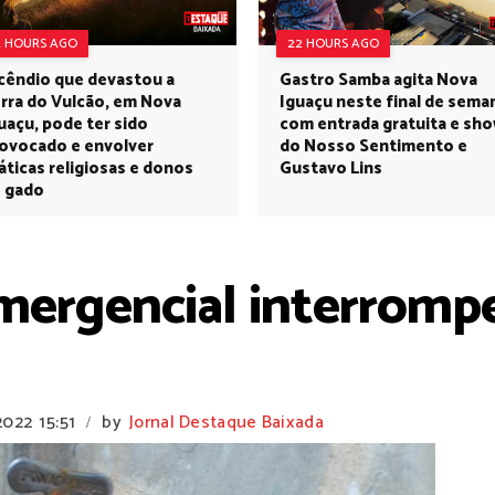
2 HOURS AGO
22 HOURS AGO
cêndio que devastou a
Gastro Samba agita Nova
rra do Vulcão, em Nova
Iguaçu neste final de sema
uaçu, pode ter sido
com entrada gratuita e sh
ovocado e envolver
do Nosso Sentimento e
áticas religiosas e donos
Gustavo Lins
 gado
ergencial interromp
2022
15:51
by
Jornal Destaque Baixada
/