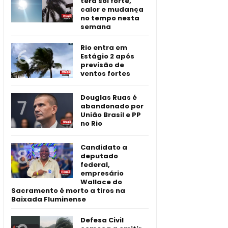
terá sol forte,
calor e mudança
no tempo nesta
semana
Rio entra em
Estágio 2 após
previsão de
ventos fortes
Douglas Ruas é
abandonado por
União Brasil e PP
no Rio
Candidato a
deputado
federal,
empresário
Wallace do
Sacramento é morto a tiros na
Baixada Fluminense
Defesa Civil