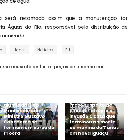
ção de água.
a será retomado assim que a manutenção for
ia Águas do Rio, responsável pela distribuição de
comunicada.
e
Japeri
Notícias
RJ
eso acusado de furtar peças de picanha em
Em Belford Roxo, 101
alunos do Ciep
Preso suspeito de
Municipalizado
planejar ataque e
Ministro Gustavo
invasão à casa que
Capanema se
terminou na morte
formam em curso do
de menina de 7 anos
Proerd
em Nova Iguaçu