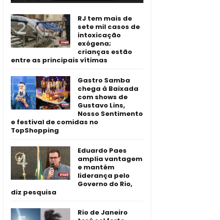
RJ tem mais de
sete mil casos de
intoxicação
exógena;
crianças estão
entre as principais vítimas
Gastro Samba
chega à Baixada
com shows de
Gustavo Lins,
Nosso Sentimento
e festival de comidas no
TopShopping
Eduardo Paes
amplia vantagem
e mantém
liderança pelo
Governo do Rio,
diz pesquisa
Rio de Janeiro