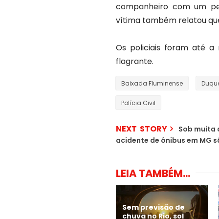
companheiro com um ped
vítima também relatou que
Os policiais foram até 
flagrante.
Baixada Fluminense
Duque
Polícia Civil
NEXT STORY
Sob muita 
acidente de ônibus em MG s
LEIA TAMBÉM...
Sem previsão de
chuva no Rio, sol