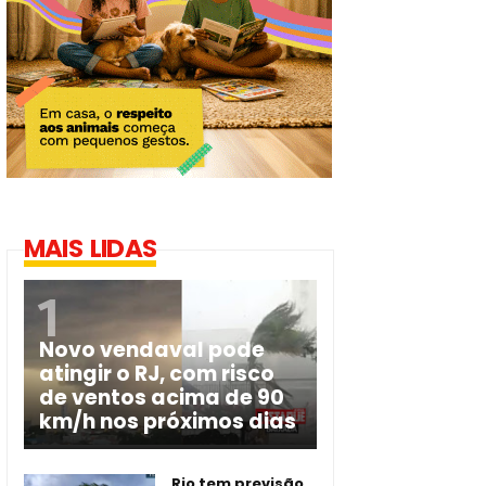
MAIS LIDAS
Novo vendaval pode
atingir o RJ, com risco
de ventos acima de 90
km/h nos próximos dias
Rio tem previsão