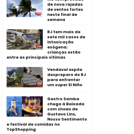
de nova rajadas
de ventos fortes
neste final de
semana
RJ tem mais de
sete mil casos de
intoxicação
exógena;
crianças estão
entre as principais vítimas
Vendaval expõe
despreparo do RJ
para enfrentar
um super El Niño
Gastro Samba
chega à Baixada
com shows de
Gustavo Lins,
Nosso Sentimento
e festival de comidas no
TopShopping