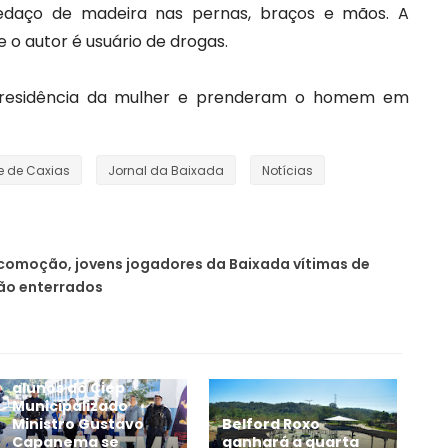
aço de madeira nas pernas, braços e mãos. A
 o autor é usuário de drogas.
a residência da mulher e prenderam o homem em
 de Caxias
Jornal da Baixada
Notícias
comoção, jovens jogadores da Baixada vítimas de
ão enterrados
Em Belford Roxo, 101
alunos do Ciep
Municipalizado
Ministro Gustavo
Belford Roxo
Capanema se
ganhará a quarta