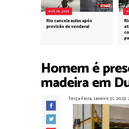
AUG 06, 2026
A
Rio cancela aulas após
Ri
previsão de vendaval
at
co
pa
Homem é preso
madeira em Du
Terça-Feira, Janeiro 31, 2023