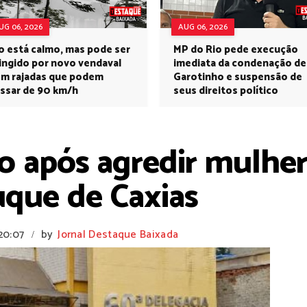
UG 06, 2026
AUG 06, 2026
o está calmo, mas pode ser
MP do Rio pede execução
ingido por novo vendaval
imediata da condenação de
m rajadas que podem
Garotinho e suspensão de
ssar de 90 km/h
seus direitos político
 após agredir mulhe
que de Caxias
20:07
by
Jornal Destaque Baixada
/