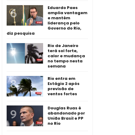
Eduardo Paes
amplia vantagem
e mantém
liderança pelo
Governo do Rio,
diz pesquisa
Rio de Janeiro
terá sol forte,
calor e mudança
no tempo nesta
semana
Rio entra em
Estágio 2 após
previsão de
ventos fortes
Douglas Ruas é
abandonado por
União Brasil e PP
no Rio