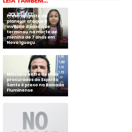
LEIA TAMBÉM...
Preso suspeito de
planejar ataque e
invasão à casa que
terminou na morte de
menina de 7 anos em
Nova Iguaçu
Miliciano entre os mais
procurados do Espírito
Santo é preso na Baixada
Fluminense