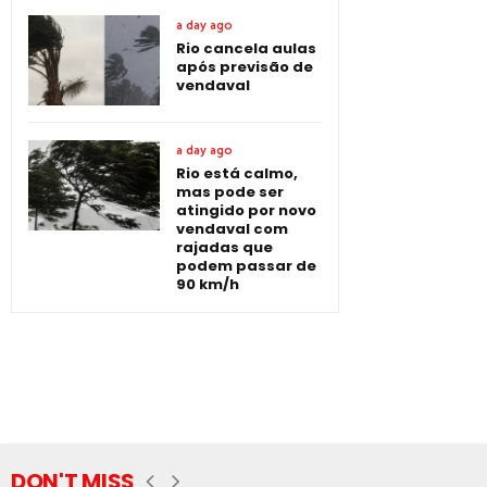
a day ago
Rio cancela aulas
após previsão de
vendaval
a day ago
Rio está calmo,
mas pode ser
atingido por novo
vendaval com
rajadas que
podem passar de
90 km/h
DON'T MISS