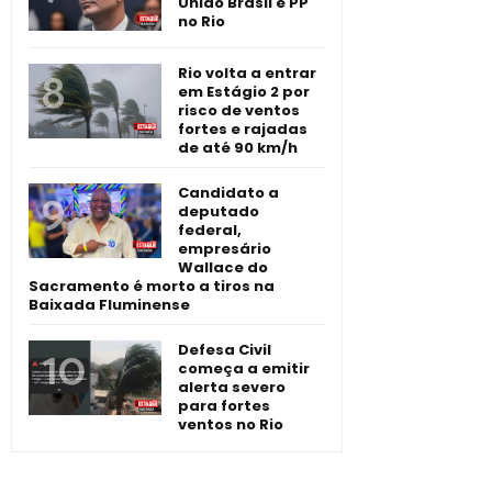
União Brasil e PP
no Rio
Rio volta a entrar
em Estágio 2 por
risco de ventos
fortes e rajadas
de até 90 km/h
Candidato a
deputado
federal,
empresário
Wallace do
Sacramento é morto a tiros na
Baixada Fluminense
Defesa Civil
começa a emitir
alerta severo
para fortes
ventos no Rio