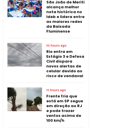
São João de Meriti
alcança melhor
nota histórica no
Ideb e lidera entre
as maiores redes
da Baixada
Fluminense
10 hours ago
Rio entra em
Estágio 3 e Defesa
Civil dispara
novos alertas de
celular devido ao
risco de vendaval
17 hours ago
Frente fria que
está em SP segue
em direção ao RJ
e pode trazer
ventos acima de
100 km/h