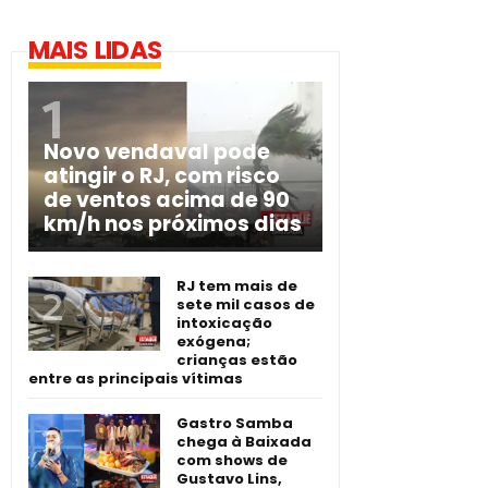
MAIS LIDAS
Novo vendaval pode
atingir o RJ, com risco
de ventos acima de 90
km/h nos próximos dias
RJ tem mais de
sete mil casos de
intoxicação
exógena;
crianças estão
entre as principais vítimas
Gastro Samba
chega à Baixada
com shows de
Gustavo Lins,