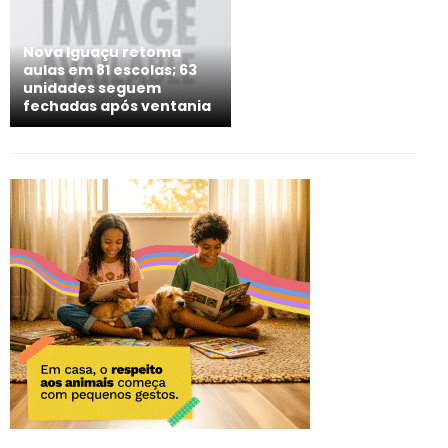
Nova Iguaçu retoma
aulas em 81 escolas; 63
unidades seguem
fechadas após ventania