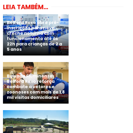
LEIA TAMBÉM...
Belford Roxo abre pré-
inscrições para nova
creche noturna com
funcionamento até às
22h para crianças de 2 a
5 anos
Baixada Fluminense:
Belford Roxo reforça
combate a vetores e
zoonoses com mais de 1,8
mil visitas domiciliares