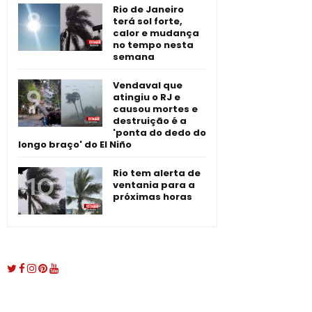
Rio de Janeiro
terá sol forte,
calor e mudança
no tempo nesta
semana
Vendaval que
atingiu o RJ e
causou mortes e
destruição é a
'ponta do dedo do
longo braço' do El Niño
Rio tem alerta de
ventania para a
próximas horas