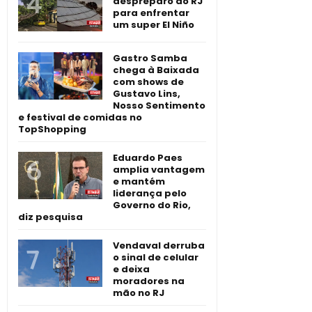
despreparo do RJ
para enfrentar
um super El Niño
Gastro Samba
chega à Baixada
com shows de
Gustavo Lins,
Nosso Sentimento
e festival de comidas no
TopShopping
Eduardo Paes
amplia vantagem
e mantém
liderança pelo
Governo do Rio,
diz pesquisa
Vendaval derruba
o sinal de celular
e deixa
moradores na
mão no RJ