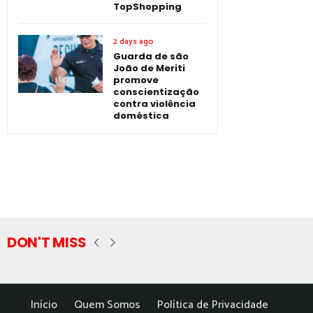
TopShopping
2 days ago
Guarda de são
João de Meriti
promove
conscientização
contra violência
doméstica
DON'T MISS
Início
Quem Somos
Política de Privacidade