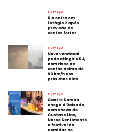
a day ago
Rio entra em
Estágio 2 após
previsão de
ventos fortes
a day ago
Novo vendaval
pode atingir o RJ,
com risco de
ventos acima de
90 km/h nos
próximos dias
a day ago
Gastro Samba
chega à Baixada
com shows de
Gustavo Lins,
Nosso Sentimento
e festival de
comidas no