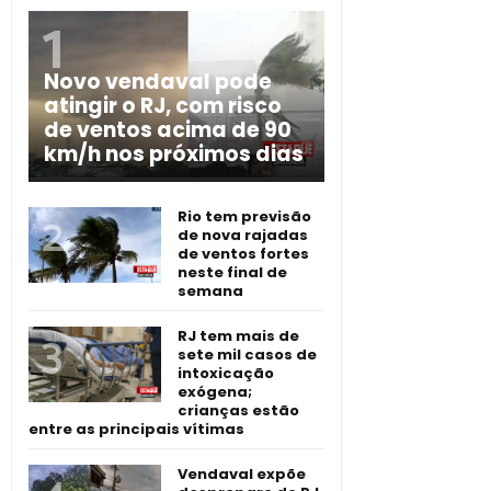
Novo vendaval pode
atingir o RJ, com risco
de ventos acima de 90
km/h nos próximos dias
Rio tem previsão
de nova rajadas
de ventos fortes
neste final de
semana
RJ tem mais de
sete mil casos de
intoxicação
exógena;
crianças estão
entre as principais vítimas
Vendaval expõe