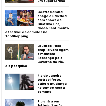
um super El Niño
Gastro Samba
chega à Baixada
com shows de
Gustavo Lins,
Nosso Sentimento
e festival de comidas no
TopShopping
Eduardo Paes
amplia vantagem
e mantém
liderança pelo
Governo do Rio,
diz pesquisa
Rio de Janeiro
terá sol forte,
calor e mudança
no tempo nesta
semana
Rio entra em
Estágio 2 após