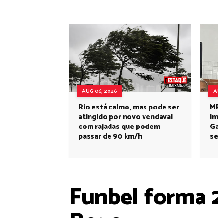
AUG 06, 2026
A
Rio está calmo, mas pode ser
MP
atingido por novo vendaval
im
com rajadas que podem
Ga
passar de 90 km/h
se
Funbel forma 2