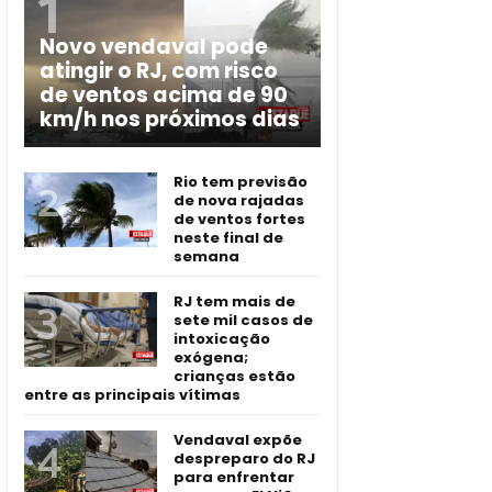
Novo vendaval pode
atingir o RJ, com risco
de ventos acima de 90
km/h nos próximos dias
Rio tem previsão
de nova rajadas
de ventos fortes
neste final de
semana
RJ tem mais de
sete mil casos de
intoxicação
exógena;
crianças estão
entre as principais vítimas
Vendaval expõe
despreparo do RJ
para enfrentar