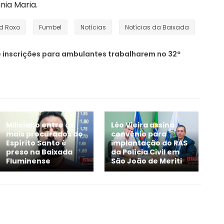
nia Maria.
rd Roxo
Fumbel
Notícias
Notícias da Baixada
e inscrições para ambulantes trabalharem no 32º
Miliciano entre os
Léo Vieira assina
mais procurados do
convênio para
Espírito Santo é
implantação do RAS
preso na Baixada
da Polícia Civil em
Fluminense
São João de Meriti