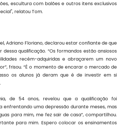
ões, escultura com balões e outros itens exclusivos
cial", relatou Tom.
l, Adriano Floriano, declarou estar confiante de que
ar dessa qualificação. “Os formandos estão ansiosos
ilidades recém-adquiridas e abraçarem um novo
ssor”, frisou. “É o momento de encarar o mercado de
asso os alunos já deram que é de investir em si
.
a, de 54 anos, revelou que a qualificação foi
va enfrentando uma depressão durante meses, mas
águas para mim, me fez sair de casa”, compartilhou.
rtante para mim. Espero colocar os ensinamentos