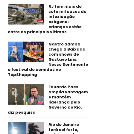
RJ tem mais de
sete mil casos de
intoxicação
exógena;
crianças estão
entre as principais vítimas
Gastro Samba
chega à Baixada
com shows de
Gustavo Lins,
Nosso Sentimento
e festival de comidas no
TopShopping
Eduardo Paes
amplia vantagem
e mantém
liderança pelo
Governo do Rio,
diz pesquisa
Rio de Janeiro
terá sol forte,