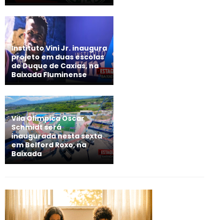
Instituto Vini Jr. inaugura
projeto em duas escolas
de Duque de Caxias, na
Baixada Fluminense
Vila Olímpica Oscar
Schmidt será
inaugurada nesta sexta
em Belford Roxo, na
Baixada