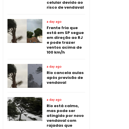
celular devido ao
risco de vendaval
a day ago
Frente fria que
está em SP segue
em direção ao RJ
e pode trazer
ventos acima de
100 km/h
a day ago
Rio cancela aulas
após previsão de
vendaval
a day ago
Rio está calmo,
mas pode ser
atingido por novo
vendaval com
rajadas que