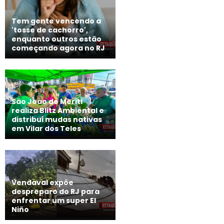
Tem gente vencendo a
'tosse de cachorro',
enquanto outros estão
começando agora no RJ
São João de Meriti
realiza Blitz Ambiental e
distribui mudas nativas
em Vilar dos Teles
Vendaval expõe
despreparo do RJ para
enfrentar um super El
Niño