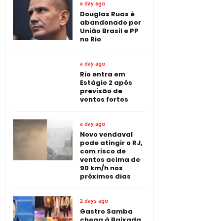
a day ago
Douglas Ruas é
abandonado por
União Brasil e PP
no Rio
a day ago
Rio entra em
Estágio 2 após
previsão de
ventos fortes
a day ago
Novo vendaval
pode atingir o RJ,
com risco de
ventos acima de
90 km/h nos
próximos dias
2 days ago
Gastro Samba
chega à Baixada