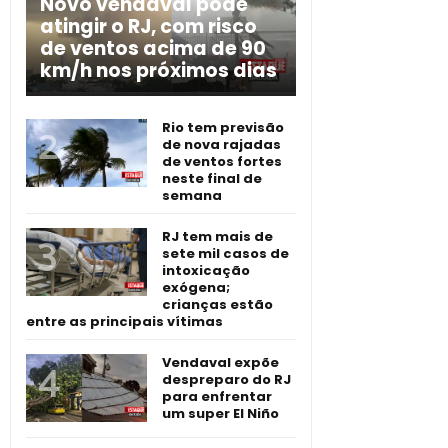
Novo vendaval pode
atingir o RJ, com risco
de ventos acima de 90
km/h nos próximos dias
Rio tem previsão
de nova rajadas
de ventos fortes
neste final de
semana
RJ tem mais de
sete mil casos de
intoxicação
exógena;
crianças estão
entre as principais vítimas
Vendaval expõe
despreparo do RJ
para enfrentar
um super El Niño