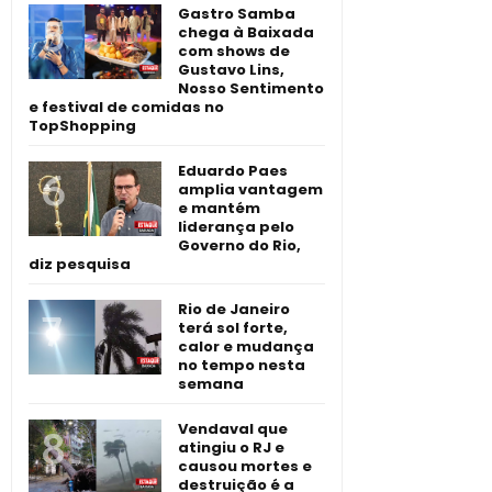
Gastro Samba
chega à Baixada
com shows de
Gustavo Lins,
Nosso Sentimento
e festival de comidas no
TopShopping
Eduardo Paes
amplia vantagem
e mantém
liderança pelo
Governo do Rio,
diz pesquisa
Rio de Janeiro
terá sol forte,
calor e mudança
no tempo nesta
semana
Vendaval que
atingiu o RJ e
causou mortes e
destruição é a