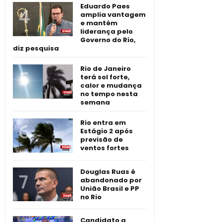
Eduardo Paes
amplia vantagem
e mantém
liderança pelo
Governo do Rio,
diz pesquisa
Rio de Janeiro
terá sol forte,
calor e mudança
no tempo nesta
semana
Rio entra em
Estágio 2 após
previsão de
ventos fortes
Douglas Ruas é
abandonado por
União Brasil e PP
no Rio
Candidato a