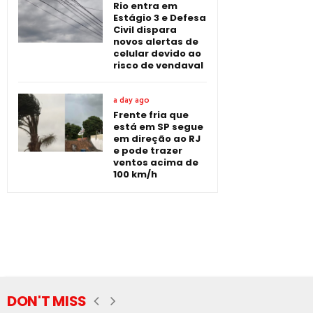
Rio entra em
Estágio 3 e Defesa
Civil dispara
novos alertas de
celular devido ao
risco de vendaval
a day ago
Frente fria que
está em SP segue
em direção ao RJ
e pode trazer
ventos acima de
100 km/h
DON'T MISS