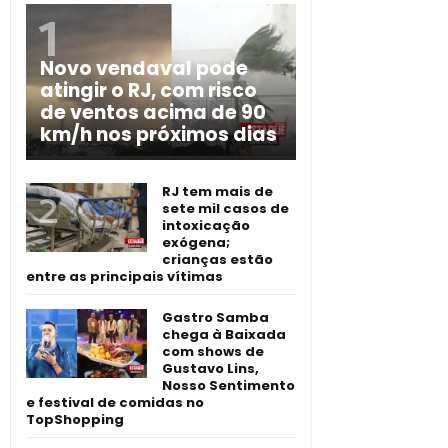
Novo vendaval pode
atingir o RJ, com risco
de ventos acima de 90
km/h nos próximos dias
RJ tem mais de
sete mil casos de
intoxicação
exógena;
crianças estão
entre as principais vítimas
Gastro Samba
chega à Baixada
com shows de
Gustavo Lins,
Nosso Sentimento
e festival de comidas no
TopShopping