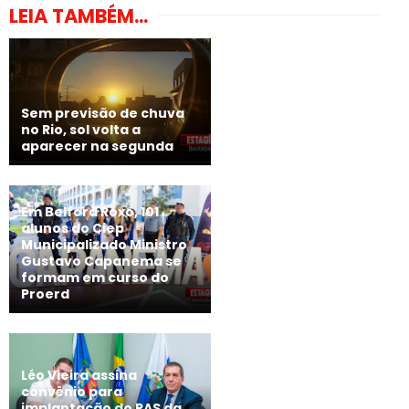
LEIA TAMBÉM...
Sem previsão de chuva
no Rio, sol volta a
aparecer na segunda
Em Belford Roxo, 101
alunos do Ciep
Municipalizado Ministro
Gustavo Capanema se
formam em curso do
Proerd
Léo Vieira assina
convênio para
implantação do RAS da