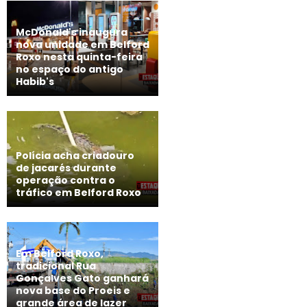
McDonald's inaugura
nova unidade em Belford
Roxo nesta quinta-feira
no espaço do antigo
Habib's
Polícia acha criadouro
de jacarés durante
operação contra o
tráfico em Belford Roxo
Em Belford Roxo,
tradicional Rua
Gonçalves Gato ganhará
nova base do Proeis e
grande área de lazer