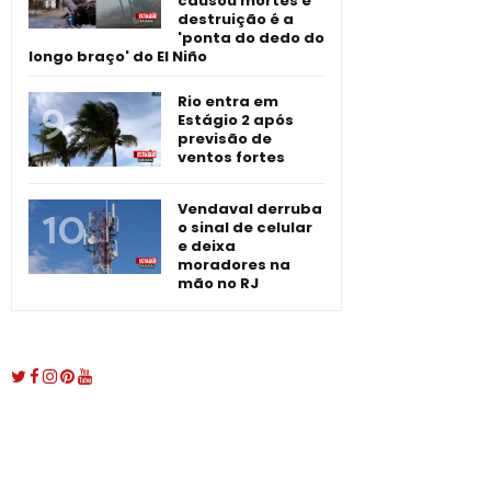
causou mortes e
destruição é a
'ponta do dedo do
longo braço' do El Niño
Rio entra em
Estágio 2 após
previsão de
ventos fortes
Vendaval derruba
o sinal de celular
e deixa
moradores na
mão no RJ