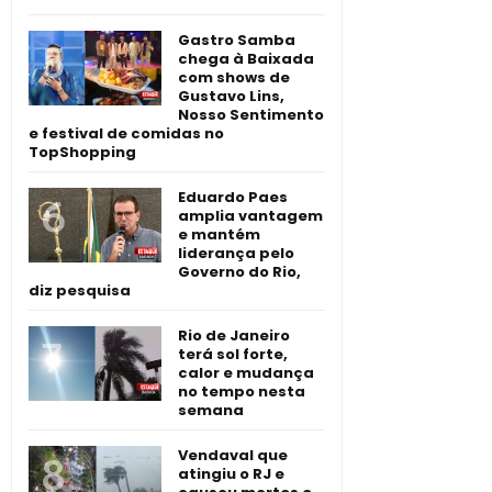
Gastro Samba
chega à Baixada
com shows de
Gustavo Lins,
Nosso Sentimento
e festival de comidas no
TopShopping
Eduardo Paes
amplia vantagem
e mantém
liderança pelo
Governo do Rio,
diz pesquisa
Rio de Janeiro
terá sol forte,
calor e mudança
no tempo nesta
semana
Vendaval que
atingiu o RJ e