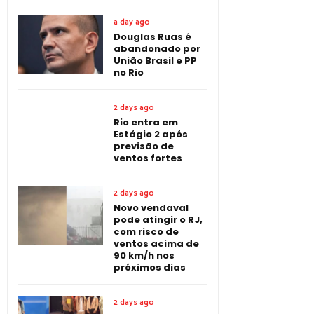
a day ago
Douglas Ruas é
abandonado por
União Brasil e PP
no Rio
2 days ago
Rio entra em
Estágio 2 após
previsão de
ventos fortes
2 days ago
Novo vendaval
pode atingir o RJ,
com risco de
ventos acima de
90 km/h nos
próximos dias
2 days ago