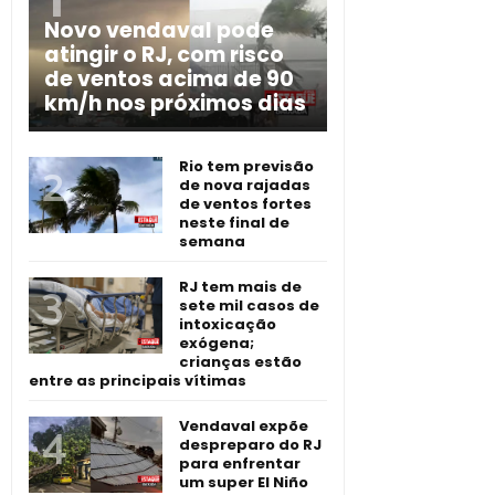
Novo vendaval pode
atingir o RJ, com risco
de ventos acima de 90
km/h nos próximos dias
Rio tem previsão
de nova rajadas
de ventos fortes
neste final de
semana
RJ tem mais de
sete mil casos de
intoxicação
exógena;
crianças estão
entre as principais vítimas
Vendaval expõe
despreparo do RJ
para enfrentar
um super El Niño