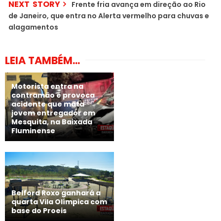
NEXT STORY
Frente fria avança em direção ao Rio
de Janeiro, que entra no Alerta vermelho para chuvas e
alagamentos
LEIA TAMBÉM...
Motorista entra na
contramão e provoca
acidente que mata
jovem entregador em
Mesquita, na Baixada
Fluminense
Belford Roxo ganhará a
quarta Vila Olímpica com
base do Proeis