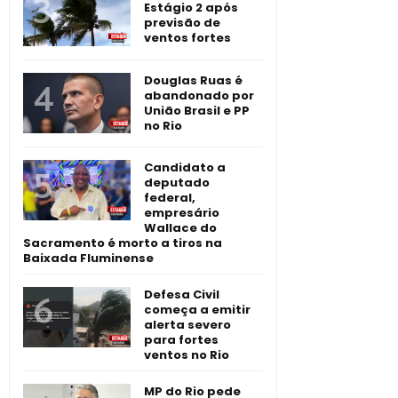
Estágio 2 após
previsão de
ventos fortes
Douglas Ruas é
abandonado por
União Brasil e PP
no Rio
Candidato a
deputado
federal,
empresário
Wallace do
Sacramento é morto a tiros na
Baixada Fluminense
Defesa Civil
começa a emitir
alerta severo
para fortes
ventos no Rio
MP do Rio pede