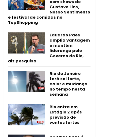
com shows de
Gustavo Lins,
Nosso Sentimento
e festival de comidas no
TopShopping
Eduardo Paes
amplia vantagem
e mantém
liderança pelo
Governo do Rio,
diz pesquisa
Rio de Janeiro
terá sol forte,
calor e mudança
no tempo nesta
semana
Rio entra em
Estágio 2 após
previsão de
ventos fortes