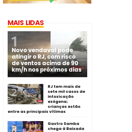
MAIS LIDAS
Novo vendaval pode
atingir o RJ, com risco
de ventos acima de 90
km/h nos próximos dias
RJ tem mais de
sete mil casos de
intoxicação
exógena;
crianças estão
entre as principais vítimas
Gastro Samba
chega à Baixada