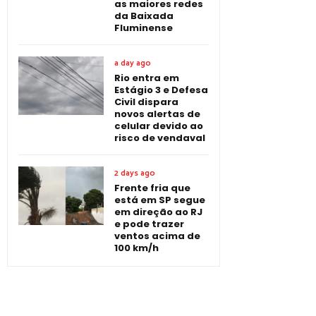
as maiores redes
da Baixada
Fluminense
a day ago
Rio entra em
Estágio 3 e Defesa
Civil dispara
novos alertas de
celular devido ao
risco de vendaval
2 days ago
Frente fria que
está em SP segue
em direção ao RJ
e pode trazer
ventos acima de
100 km/h