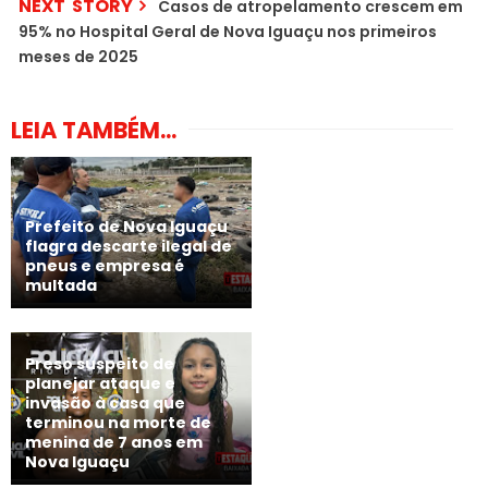
NEXT STORY
Casos de atropelamento crescem em
95% no Hospital Geral de Nova Iguaçu nos primeiros
meses de 2025
LEIA TAMBÉM...
Prefeito de Nova Iguaçu
flagra descarte ilegal de
pneus e empresa é
multada
Preso suspeito de
planejar ataque e
invasão à casa que
terminou na morte de
menina de 7 anos em
Nova Iguaçu