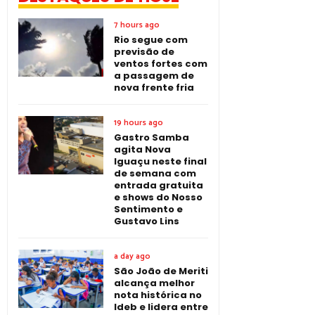
7 hours ago
Rio segue com
previsão de
ventos fortes com
a passagem de
nova frente fria
19 hours ago
Gastro Samba
agita Nova
Iguaçu neste final
de semana com
entrada gratuita
e shows do Nosso
Sentimento e
Gustavo Lins
a day ago
São João de Meriti
alcança melhor
nota histórica no
Ideb e lidera entre