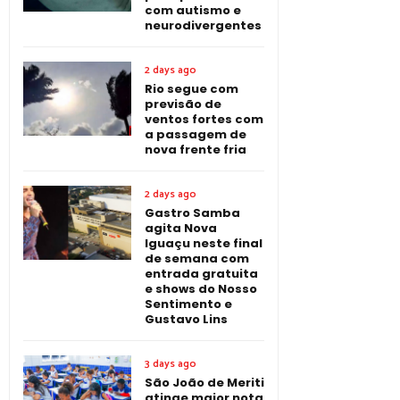
com autismo e
neurodivergentes
2 days ago
Rio segue com
previsão de
ventos fortes com
a passagem de
nova frente fria
2 days ago
Gastro Samba
agita Nova
Iguaçu neste final
de semana com
entrada gratuita
e shows do Nosso
Sentimento e
Gustavo Lins
3 days ago
São João de Meriti
atinge maior nota