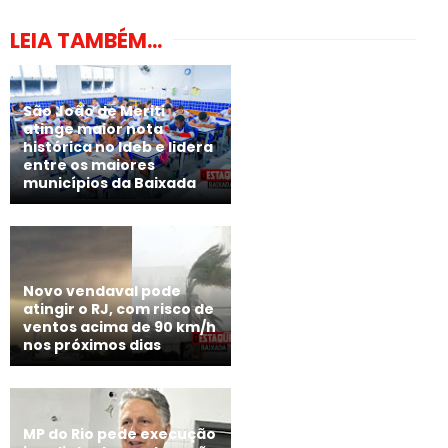
LEIA TAMBÉM...
São João de Meriti
atinge maior nota
histórica no Ideb e lidera
entre os maiores
municípios da Baixada
Novo vendaval pode
atingir o RJ, com risco de
ventos acima de 90 km/h
nos próximos dias
MP do Rio pede execução