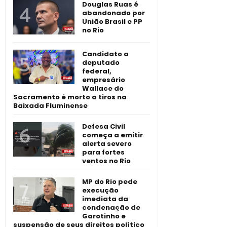
Douglas Ruas é
abandonado por
União Brasil e PP
no Rio
Candidato a
deputado
federal,
empresário
Wallace do
Sacramento é morto a tiros na
Baixada Fluminense
Defesa Civil
começa a emitir
alerta severo
para fortes
ventos no Rio
MP do Rio pede
execução
imediata da
condenação de
Garotinho e
suspensão de seus direitos político