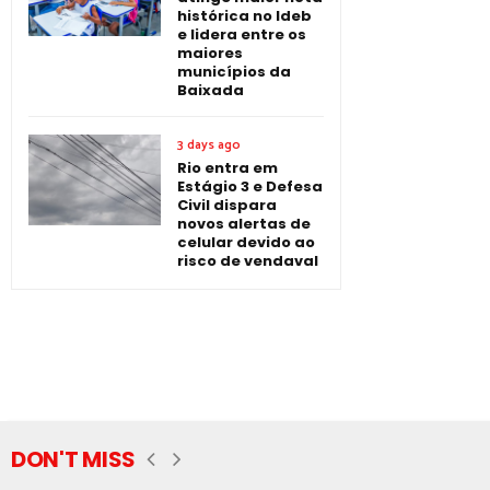
histórica no Ideb
e lidera entre os
maiores
municípios da
Baixada
3 days ago
Rio entra em
Estágio 3 e Defesa
Civil dispara
novos alertas de
celular devido ao
risco de vendaval
DON'T MISS