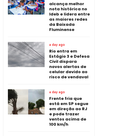
alcança melhor
nota histórica no
Ideb e lidera entre
as maiores redes
da Baixada
Fluminense
a day ago
Rio entra em
Estágio 3 e Defesa
Civil dispara
novos alertas de
celular devido ao
risco de vendaval
a day ago
Frente fria que
está em SP segue
em direção ao RJ
e pode trazer
ventos acima de
100 km/h