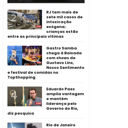
RJ tem mais de
sete mil casos de
intoxicação
exógena;
crianças estão
entre as principais vítimas
Gastro Samba
chega à Baixada
com shows de
Gustavo Lins,
Nosso Sentimento
e festival de comidas no
TopShopping
Eduardo Paes
amplia vantagem
e mantém
liderança pelo
Governo do Rio,
diz pesquisa
Rio de Janeiro