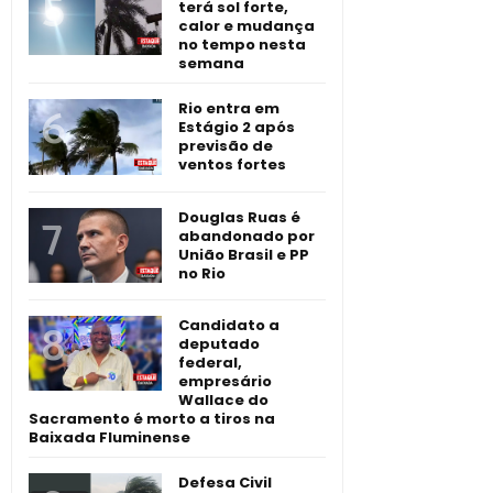
terá sol forte,
calor e mudança
no tempo nesta
semana
Rio entra em
Estágio 2 após
previsão de
ventos fortes
Douglas Ruas é
abandonado por
União Brasil e PP
no Rio
Candidato a
deputado
federal,
empresário
Wallace do
Sacramento é morto a tiros na
Baixada Fluminense
Defesa Civil