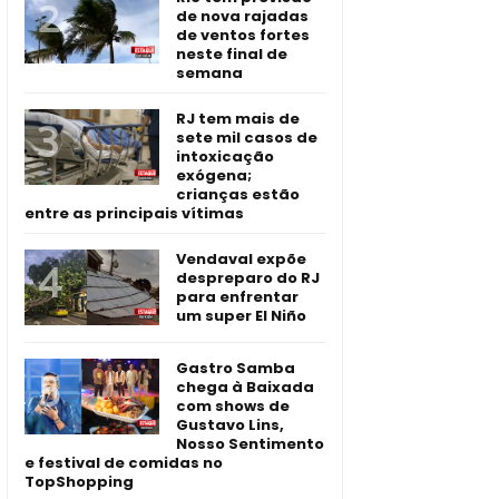
de nova rajadas
de ventos fortes
neste final de
semana
RJ tem mais de
sete mil casos de
intoxicação
exógena;
crianças estão
entre as principais vítimas
Vendaval expõe
despreparo do RJ
para enfrentar
um super El Niño
Gastro Samba
chega à Baixada
com shows de
Gustavo Lins,
Nosso Sentimento
e festival de comidas no
TopShopping