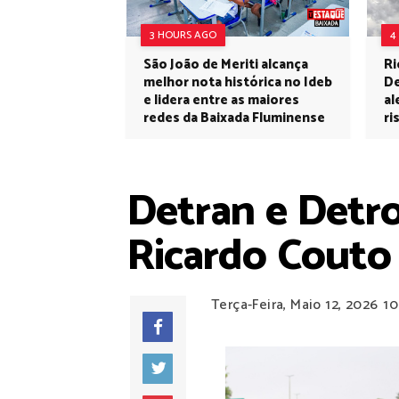
3 HOURS AGO
4
São João de Meriti alcança
Ri
melhor nota histórica no Ideb
De
e lidera entre as maiores
al
redes da Baixada Fluminense
ri
Detran e Detr
Ricardo Couto
Terça-Feira, Maio 12, 2026
10