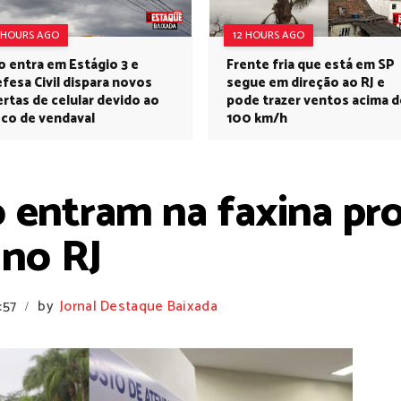
 HOURS AGO
12 HOURS AGO
o entra em Estágio 3 e
Frente fria que está em SP
fesa Civil dispara novos
segue em direção ao RJ e
ertas de celular devido ao
pode trazer ventos acima d
sco de vendaval
100 km/h
o entram na faxina pr
 no RJ
:57
by
Jornal Destaque Baixada
/