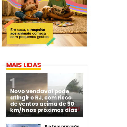
MAIS LIDAS
Novo vendaval pode
atingir o RJ, com risco
de ventos acima de 90
km/h nos próximos dias
Rio tem previsão