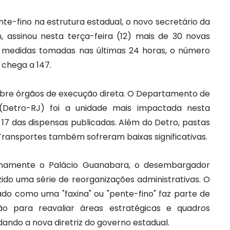
te-fino na estrutura estadual, o novo secretário da
an, assinou nesta terça-feira (12) mais de 30 novas
 medidas tomadas nas últimas 24 horas, o número
 chega a 147.
sobre órgãos de execução direta. O Departamento de
 (Detro-RJ) foi a unidade mais impactada nesta
 17 das dispensas publicadas. Além do Detro, pastas
Transportes também sofreram baixas significativas.
inamente o Palácio Guanabara, o desembargador
do uma série de reorganizações administrativas. O
ado como uma "faxina" ou "pente-fino" faz parte de
o para reavaliar áreas estratégicas e quadros
dando a nova diretriz do governo estadual.