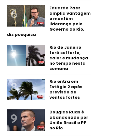
Eduardo Paes
amplia vantagem
e mantém
liderança pelo
Governo do Rio,
diz pesquisa
Rio de Janeiro
terá sol forte,
calor e mudança
no tempo nesta
semana
Rio entra em
Estágio 2 após
previsão de
ventos fortes
Douglas Ruas é
abandonado por
União Brasil e PP
no Rio