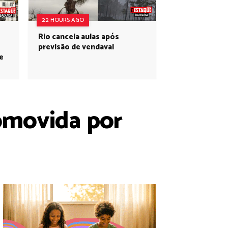
22 HOURS AGO
Rio cancela aulas após
previsão de vendaval
e
omovida por