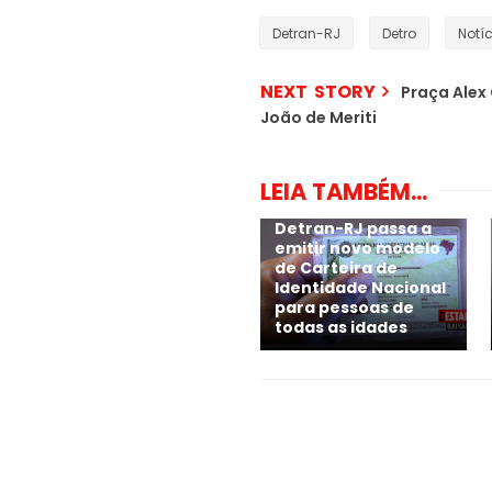
Detran-RJ
Detro
Notí
NEXT STORY
Praça Alex
João de Meriti
LEIA TAMBÉM...
Detran-RJ passa a
emitir novo modelo
de Carteira de
Identidade Nacional
para pessoas de
todas as idades