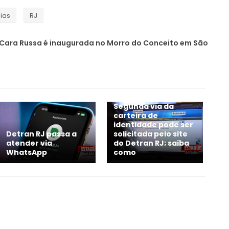
cias
RJ
 Cara Russa é inaugurada no Morro do Conceito em São
Segunda via da
carteira de
identidade pode ser
Detran RJ passa a
solicitada pelo site
atender via
do Detran RJ; saiba
WhatsApp
como