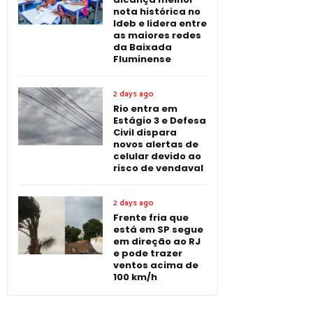
nota histórica no
Ideb e lidera entre
as maiores redes
da Baixada
Fluminense
2 days ago
Rio entra em
Estágio 3 e Defesa
Civil dispara
novos alertas de
celular devido ao
risco de vendaval
2 days ago
Frente fria que
está em SP segue
em direção ao RJ
e pode trazer
ventos acima de
100 km/h