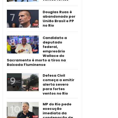
Douglas Ruas é
abandonado por
União Brasil e PP
no Rio
Candidato a
deputado
federal,
empresário
Wallace do
Sacramento é morto a tiros na
Baixada Fluminense
Defesa Civil
começa a emitir
alerta severo
para fortes
ventos no Rio
MP do Rio pede
execução
imediata da
condenação de