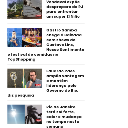
Vendaval expõe
despreparo do RJ
para enfrentar
um super El Niño
Gastro Samba
chega à Baixada
com shows de
Gustavo Lins,
Nosso Sentimento
e festival de comidas no
TopShopping
Eduardo Paes
amplia vantagem
e mantém
liderança pelo
Governo do Rio,
diz pesquisa
Rio de Janeiro
terá sol forte,
calor e mudança
no tempo nesta
semana