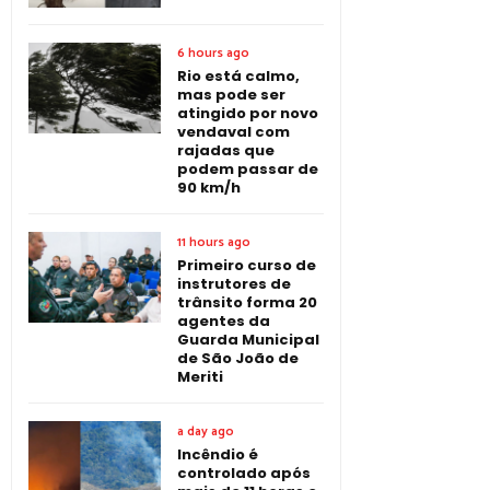
6 hours ago
Rio está calmo,
mas pode ser
atingido por novo
vendaval com
rajadas que
podem passar de
90 km/h
11 hours ago
Primeiro curso de
instrutores de
trânsito forma 20
agentes da
Guarda Municipal
de São João de
Meriti
a day ago
Incêndio é
controlado após