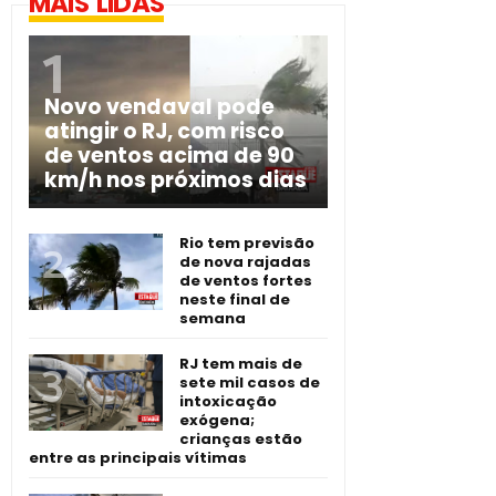
MAIS LIDAS
Novo vendaval pode
atingir o RJ, com risco
de ventos acima de 90
km/h nos próximos dias
Rio tem previsão
de nova rajadas
de ventos fortes
neste final de
semana
RJ tem mais de
sete mil casos de
intoxicação
exógena;
crianças estão
entre as principais vítimas