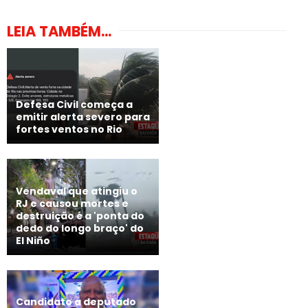
LEIA TAMBÉM...
Defesa Civil começa a
emitir alerta severo para
fortes ventos no Rio
Vendaval que atingiu o
RJ e causou mortes e
destruição é a 'ponta do
dedo do longo braço' do
El Niño
Candidato a deputado