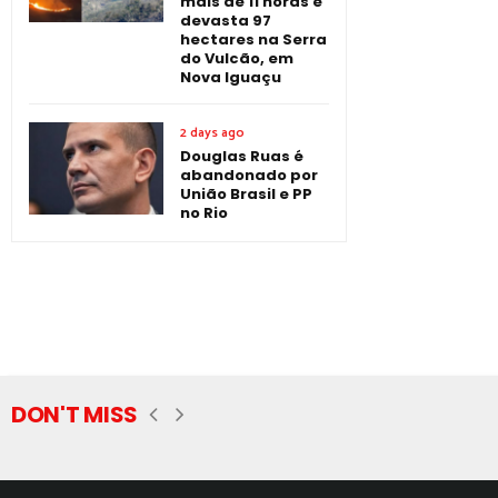
mais de 11 horas e
devasta 97
hectares na Serra
do Vulcão, em
Nova Iguaçu
2 days ago
Douglas Ruas é
abandonado por
União Brasil e PP
no Rio
DON'T MISS