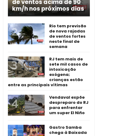
de ventos acima de 90
km/h nos próximos dias
Rio tem previsão
de nova rajadas
de ventos fortes
neste final de
semana
RJ tem mais de
sete mil casos de
intoxicação
exógena;
crianças estão
entre as principais vítimas
Vendaval expõe
despreparo do RJ
para enfrentar
um super El Niño
Gastro Samba
chega à Baixada