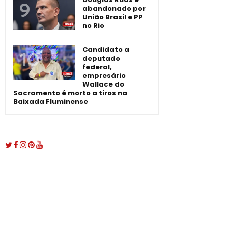
abandonado por
União Brasil e PP
no Rio
Candidato a
deputado
federal,
empresário
Wallace do
Sacramento é morto a tiros na
Baixada Fluminense