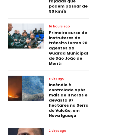
rajadas que
podem passar de
90 km/h
16 hours ago
Primeiro curso de
instrutores de
trânsito forma 20
agentes da
Guarda Municipal
de São João de
Meriti
a day ago
Incêndio é
controlado após
mais de 11 horas e
devasta 97
hectares na Serra
do Vulcão, em
Nova Iguaçu
2 days ago