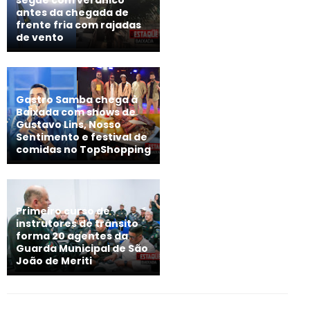
segue com veranico
antes da chegada de
frente fria com rajadas
de vento
Gastro Samba chega à
Baixada com shows de
Gustavo Lins, Nosso
Sentimento e festival de
comidas no TopShopping
Primeiro curso de
instrutores de trânsito
forma 20 agentes da
Guarda Municipal de São
João de Meriti