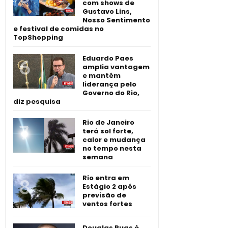
com shows de
Gustavo Lins,
Nosso Sentimento
e festival de comidas no
TopShopping
Eduardo Paes
amplia vantagem
e mantém
liderança pelo
Governo do Rio,
diz pesquisa
Rio de Janeiro
terá sol forte,
calor e mudança
no tempo nesta
semana
Rio entra em
Estágio 2 após
previsão de
ventos fortes
Douglas Ruas é