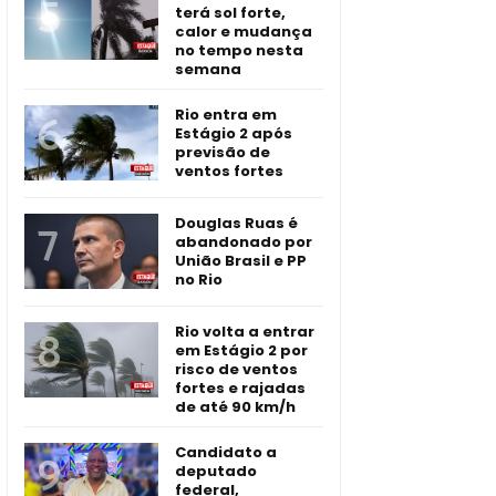
terá sol forte,
calor e mudança
no tempo nesta
semana
Rio entra em
Estágio 2 após
previsão de
ventos fortes
Douglas Ruas é
abandonado por
União Brasil e PP
no Rio
Rio volta a entrar
em Estágio 2 por
risco de ventos
fortes e rajadas
de até 90 km/h
Candidato a
deputado
federal,