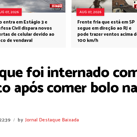
UG 07, 2026
AUG 07, 2026
o entra em Estágio 3 e
Frente fria que está em SP
fesa Civil dispara novos
segue em direção ao RJ e
ertas de celular devido ao
pode trazer ventos acima d
sco de vendaval
100 km/h
que foi internado com
 após comer bolo na
22:39
by
Jornal Destaque Baixada
/