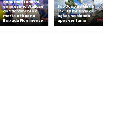
deputado federal,
empresário Wallace
São João de Meriti
do Sacramento é
realiza mutirão de
morto a tiros na
ações na cidade
Baixada Fluminense
após ventania