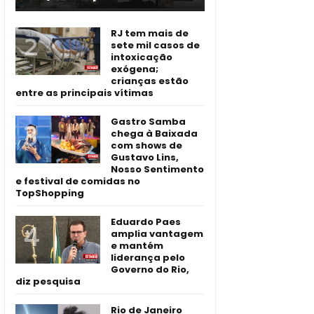
RJ tem mais de
sete mil casos de
intoxicação
exógena;
crianças estão
entre as principais vítimas
Gastro Samba
chega à Baixada
com shows de
Gustavo Lins,
Nosso Sentimento
e festival de comidas no
TopShopping
Eduardo Paes
amplia vantagem
e mantém
liderança pelo
Governo do Rio,
diz pesquisa
Rio de Janeiro