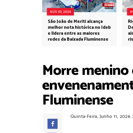
AUG 07, 2026
A
São João de Meriti alcança
Ri
melhor nota histórica no Ideb
De
e lidera entre as maiores
al
redes da Baixada Fluminense
ri
Morre menino 
envenenamento
Fluminense
Quinta-Feira, Junho 11, 2026