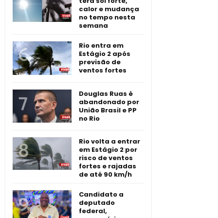
terá sol forte,
calor e mudança
no tempo nesta
semana
Rio entra em
Estágio 2 após
previsão de
ventos fortes
Douglas Ruas é
abandonado por
União Brasil e PP
no Rio
Rio volta a entrar
em Estágio 2 por
risco de ventos
fortes e rajadas
de até 90 km/h
Candidato a
deputado
federal,