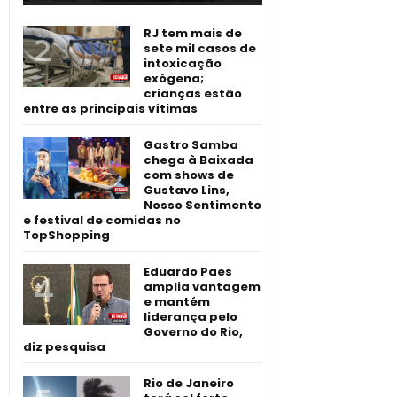
RJ tem mais de
sete mil casos de
intoxicação
exógena;
crianças estão
entre as principais vítimas
Gastro Samba
chega à Baixada
com shows de
Gustavo Lins,
Nosso Sentimento
e festival de comidas no
TopShopping
Eduardo Paes
amplia vantagem
e mantém
liderança pelo
Governo do Rio,
diz pesquisa
Rio de Janeiro