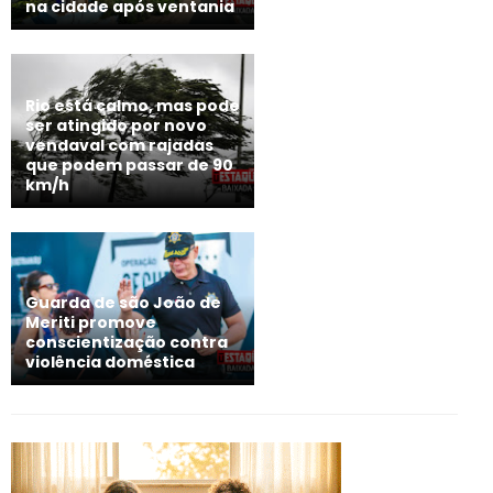
na cidade após ventania
Rio está calmo, mas pode
ser atingido por novo
vendaval com rajadas
que podem passar de 90
km/h
Guarda de são João de
Meriti promove
conscientização contra
violência doméstica