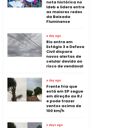
nota histórica no
Ideb e lidera entre
as maiores redes
da Baixada
Fluminense
a day ago
Rio entra em
Estágio 3 e Defesa
Civil dispara
novos alertas de
celular devido ao
risco de vendaval
a day ago
Frente fria que
está em SP segue
em direção ao RJ
e pode trazer
ventos acima de
100 km/h
2 days ago