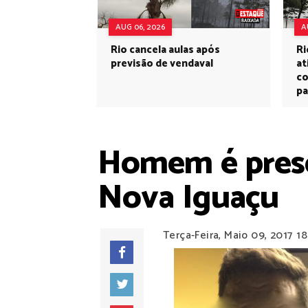
AUG 06, 2026
A
Rio cancela aulas após
Ri
previsão de vendaval
at
co
pa
Homem é preso
Nova Iguaçu
Terça-Feira, Maio 09, 2017
18