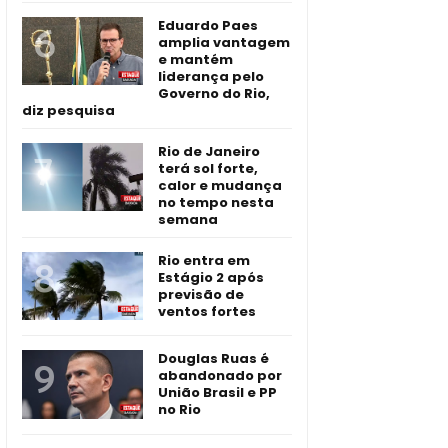
Eduardo Paes
amplia vantagem
e mantém
liderança pelo
Governo do Rio,
diz pesquisa
Rio de Janeiro
terá sol forte,
calor e mudança
no tempo nesta
semana
Rio entra em
Estágio 2 após
previsão de
ventos fortes
Douglas Ruas é
abandonado por
União Brasil e PP
no Rio