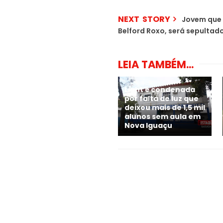
NEXT STORY
Jovem que 
Belford Roxo, será sepultad
LEIA TAMBÉM...
Light é condenada
por falta de luz que
deixou mais de 1,5 mil
alunos sem aula em
Nova Iguaçu