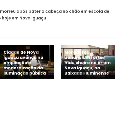
morreu após bater a cabeça no chão em escola de
o hoje em Nova Iguaçu
Cidade de Nova
Moradores
Iguaçu avança na
denunciam forte
ampliação e
mau cheiro no ar em
modernização da
Nova Iguaçu, na
iluminação pública
Baixada Fluminense