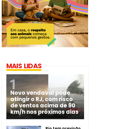
MAIS LIDAS
Novo vendaval pode
atingir o RJ, com risco
de ventos acima de 90
km/h nos próximos dias
Rio tem previsão