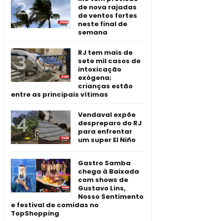
de nova rajadas
de ventos fortes
neste final de
semana
RJ tem mais de
sete mil casos de
intoxicação
exógena;
crianças estão
entre as principais vítimas
Vendaval expõe
despreparo do RJ
para enfrentar
um super El Niño
Gastro Samba
chega à Baixada
com shows de
Gustavo Lins,
Nosso Sentimento
e festival de comidas no
TopShopping