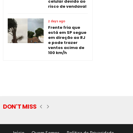
celular devido ao
risco de vendaval
2 days ago
Frente fria que
está em SP segue
em direção ao RJ
e pode trazer
ventos acima de
100 km/h
DON'T MISS