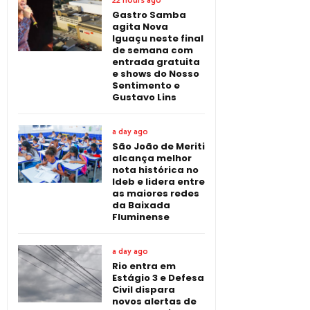
22 hours ago
Gastro Samba
agita Nova
Iguaçu neste final
de semana com
entrada gratuita
e shows do Nosso
Sentimento e
Gustavo Lins
a day ago
São João de Meriti
alcança melhor
nota histórica no
Ideb e lidera entre
as maiores redes
da Baixada
Fluminense
a day ago
Rio entra em
Estágio 3 e Defesa
Civil dispara
novos alertas de