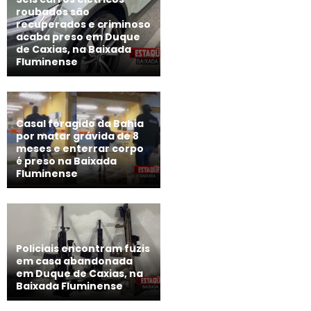
roubados são
recuperados e criminoso
acaba preso em Duque
de Caxias, na Baixada
Fluminense
Casal foragido da Bahia
por matar grávida de 8
meses e enterrar corpo
é preso na Baixada
Fluminense
Policiais encontram fuzis
em casa abandonada
em Duque de Caxias, na
Baixada Fluminense