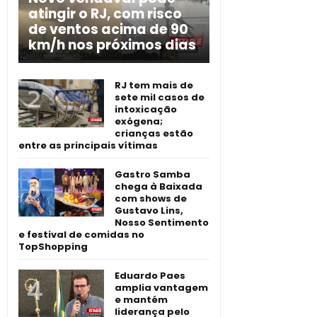
atingir o RJ, com risco
de ventos acima de 90
km/h nos próximos dias
RJ tem mais de
sete mil casos de
intoxicação
exógena;
crianças estão
entre as principais vítimas
Gastro Samba
chega à Baixada
com shows de
Gustavo Lins,
Nosso Sentimento
e festival de comidas no
TopShopping
Eduardo Paes
amplia vantagem
e mantém
liderança pelo