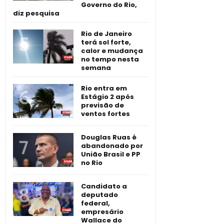
Governo do Rio,
diz pesquisa
Rio de Janeiro
terá sol forte,
calor e mudança
no tempo nesta
semana
Rio entra em
Estágio 2 após
previsão de
ventos fortes
Douglas Ruas é
abandonado por
União Brasil e PP
no Rio
Candidato a
deputado
federal,
empresário
Wallace do