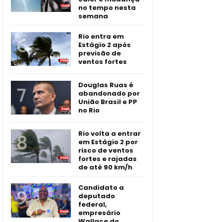
no tempo nesta
semana
Rio entra em
Estágio 2 após
previsão de
ventos fortes
Douglas Ruas é
abandonado por
União Brasil e PP
no Rio
Rio volta a entrar
em Estágio 2 por
risco de ventos
fortes e rajadas
de até 90 km/h
Candidato a
deputado
federal,
empresário
Wallace do