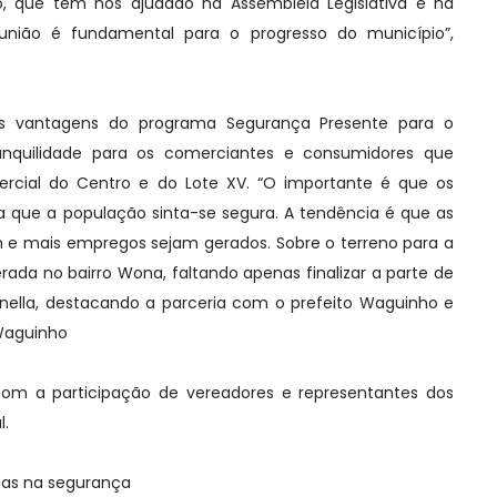
o, que têm nos ajudado na Assembleia Legislativa e na
nião é fundamental para o progresso do município”,
s vantagens do programa Segurança Presente para o
anquilidade para os comerciantes e consumidores que
ercial do Centro e do Lote XV. “O importante é que os
ara que a população sinta-se segura. A tendência é que as
e mais empregos sejam gerados. Sobre o terreno para a
iberada no bairro Wona, faltando apenas finalizar a parte de
ella, destacando a parceria com o prefeito Waguinho e
Waguinho
m a participação de vereadores e representantes dos
l.
ias na segurança