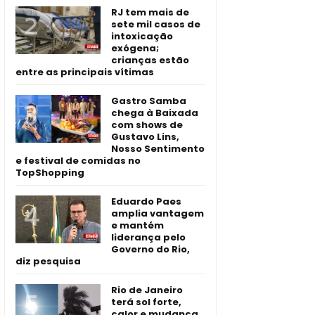
RJ tem mais de
sete mil casos de
intoxicação
exógena;
crianças estão
entre as principais vítimas
Gastro Samba
chega à Baixada
com shows de
Gustavo Lins,
Nosso Sentimento
e festival de comidas no
TopShopping
Eduardo Paes
amplia vantagem
e mantém
liderança pelo
Governo do Rio,
diz pesquisa
Rio de Janeiro
terá sol forte,
calor e mudança