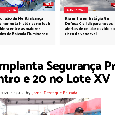
UG 07, 2026
AUG 07, 2026
o João de Meriti alcança
Rio entra em Estágio 3 e
lhor nota histórica no Ideb
Defesa Civil dispara novos
lidera entre as maiores
alertas de celular devido ao
des da Baixada Fluminense
risco de vendaval
implanta Segurança P
entro e 20 no Lote XV
 2020
17:39
by
Jornal Destaque Baixada
/