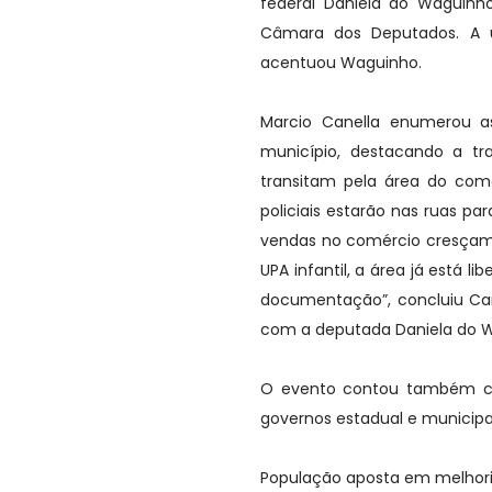
federal Daniela do Waguinh
Câmara dos Deputados. A u
acentuou Waguinho.
Marcio Canella enumerou a
município, destacando a tr
transitam pela área do com
policiais estarão nas ruas p
vendas no comércio cresçam 
UPA infantil, a área já está l
documentação”, concluiu Can
com a deputada Daniela do 
O evento contou também co
governos estadual e municipa
População aposta em melhor