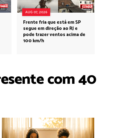
AUG 07, 2026
Frente fria que está em SP
segue em direção ao RJ e
pode trazer ventos acima de
100 km/h
resente com 40