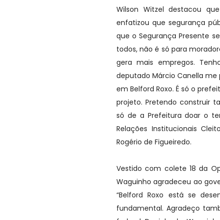
Wilson Witzel destacou qu
enfatizou que segurança púb
que o Segurança Presente se
todos, não é só para morado
gera mais empregos. Tenho
deputado Márcio Canella me p
em Belford Roxo. É só o pref
projeto. Pretendo construir
só de a Prefeitura doar o te
Relações Institucionais Cleit
Rogério de Figueiredo.
Vestido com colete 18 da Op
Waguinho agradeceu ao gover
“Belford Roxo está se des
fundamental. Agradeço tamb