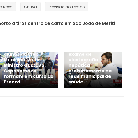
rd Roxo
Chuva
Previsão do Tempo
rto a tiros dentro de carro em São João de Meriti
Em Belford Roxo, 101
Nova Iguaçu oferece
alunos do Ciep
exame de
Municipalizado
elastografia
Ministro Gustavo
hepática
Capanema se
gratuitamente na
formam em curso do
rede municipal de
Proerd
saúde