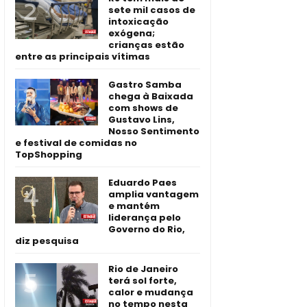
sete mil casos de
intoxicação
exógena;
crianças estão
entre as principais vítimas
Gastro Samba
chega à Baixada
com shows de
Gustavo Lins,
Nosso Sentimento
e festival de comidas no
TopShopping
Eduardo Paes
amplia vantagem
e mantém
liderança pelo
Governo do Rio,
diz pesquisa
Rio de Janeiro
terá sol forte,
calor e mudança
no tempo nesta