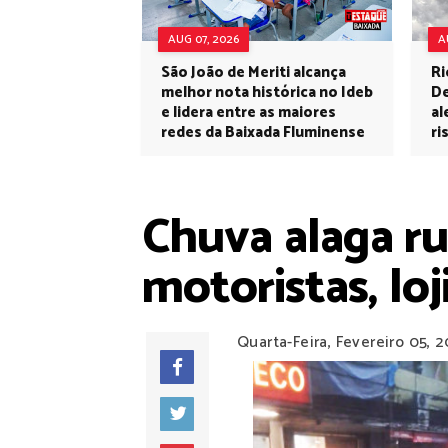
AUG 07, 2026
A
São João de Meriti alcança
Ri
melhor nota histórica no Ideb
De
e lidera entre as maiores
al
redes da Baixada Fluminense
ri
Chuva alaga ru
motoristas, loj
Quarta-Feira, Fevereiro 05, 