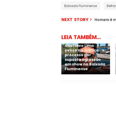
Baixada Fluminense
Belfo
NEXT STORY
Homem é mo
LEIA TAMBÉM...
Gusttavo Lima
vence na Justiça
processo por
suposta agressão
em show na Baixada
Fluminense