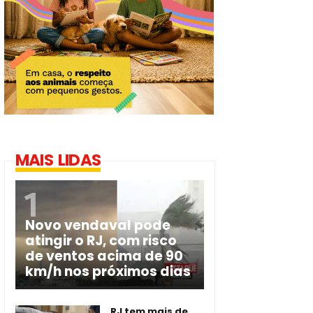
MAIS LIDAS
Novo vendaval pode
atingir o RJ, com risco
de ventos acima de 90
km/h nos próximos dias
RJ tem mais de