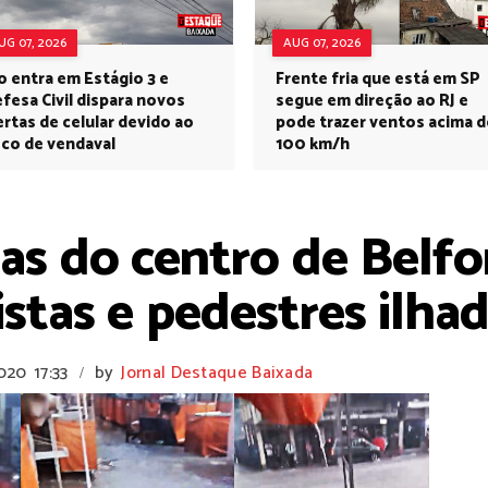
UG 07, 2026
AUG 07, 2026
o entra em Estágio 3 e
Frente fria que está em SP
fesa Civil dispara novos
segue em direção ao RJ e
ertas de celular devido ao
pode trazer ventos acima d
sco de vendaval
100 km/h
as do centro de Belfo
istas e pedestres ilha
2020
17:33
by
Jornal Destaque Baixada
/