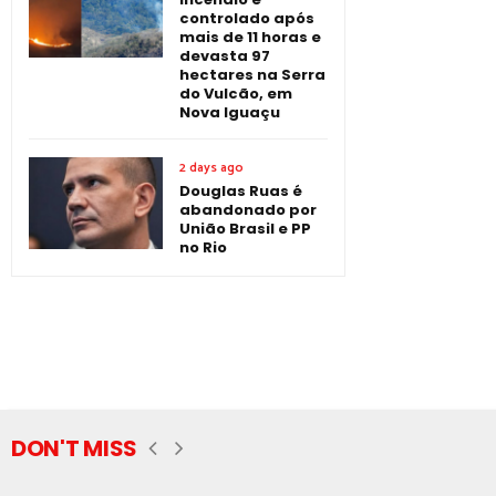
controlado após
mais de 11 horas e
devasta 97
hectares na Serra
do Vulcão, em
Nova Iguaçu
2 days ago
Douglas Ruas é
abandonado por
União Brasil e PP
no Rio
DON'T MISS