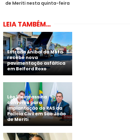
de Meriti nesta quinta-feira
LEIA TAMBÉM...
Estrada Aníbal da Mota
recebe nova
pavimentação asfáltica
em Belford Roxo
Léo Vieira assina
convênio para
implantação do RAS da
Polícia Civil em São João
de Meriti