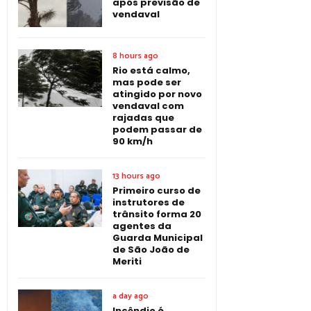
após previsão de
vendaval
8 hours ago
Rio está calmo,
mas pode ser
atingido por novo
vendaval com
rajadas que
podem passar de
90 km/h
13 hours ago
Primeiro curso de
instrutores de
trânsito forma 20
agentes da
Guarda Municipal
de São João de
Meriti
a day ago
Incêndio é