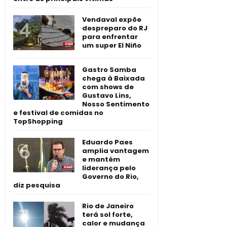
Vendaval expõe
despreparo do RJ
para enfrentar
um super El Niño
Gastro Samba
chega à Baixada
com shows de
Gustavo Lins,
Nosso Sentimento
e festival de comidas no
TopShopping
Eduardo Paes
amplia vantagem
e mantém
liderança pelo
Governo do Rio,
diz pesquisa
Rio de Janeiro
terá sol forte,
calor e mudança