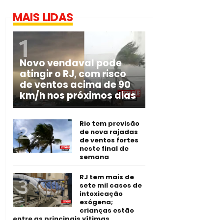
MAIS LIDAS
Novo vendaval pode
atingir o RJ, com risco
de ventos acima de 90
km/h nos próximos dias
Rio tem previsão
de nova rajadas
de ventos fortes
neste final de
semana
RJ tem mais de
sete mil casos de
intoxicação
exógena;
crianças estão
entre as principais vítimas