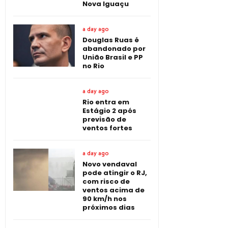
Nova Iguaçu
a day ago
Douglas Ruas é
abandonado por
União Brasil e PP
no Rio
a day ago
Rio entra em
Estágio 2 após
previsão de
ventos fortes
a day ago
Novo vendaval
pode atingir o RJ,
com risco de
ventos acima de
90 km/h nos
próximos dias