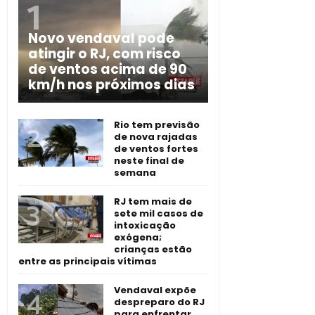
Novo vendaval pode
atingir o RJ, com risco
de ventos acima de 90
km/h nos próximos dias
Rio tem previsão
de nova rajadas
de ventos fortes
neste final de
semana
RJ tem mais de
sete mil casos de
intoxicação
exógena;
crianças estão
entre as principais vítimas
Vendaval expõe
despreparo do RJ
para enfrentar