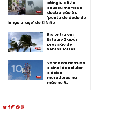
atingiu o RJ e
causou mortes e
destruição é a
'ponta do dedo do
longo braço' do El Niño
Rio entra em
Estágio 2 após
previsão de
ventos fortes
Vendaval derruba
o sinal de celular
e deixa
moradores na
mão no RJ