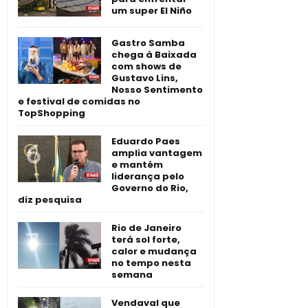
um super El Niño
Gastro Samba
chega à Baixada
com shows de
Gustavo Lins,
Nosso Sentimento
e festival de comidas no
TopShopping
Eduardo Paes
amplia vantagem
e mantém
liderança pelo
Governo do Rio,
diz pesquisa
Rio de Janeiro
terá sol forte,
calor e mudança
no tempo nesta
semana
Vendaval que