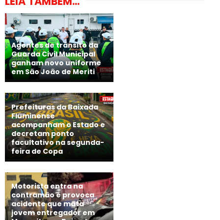
LEIA TAMBÉM...
Agentes de trânsito da
Guarda Civil Municipal
ganham novo uniforme
em São João de Meriti
Prefeituras da Baixada
Fluminense
acompanham o Estado e
decretam ponto
facultativo na segunda-
feira de Copa
Motorista entra na
contramão e provoca
acidente que mata
jovem entregador em