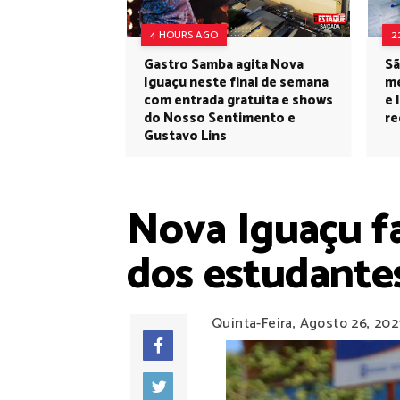
4 HOURS AGO
2
Gastro Samba agita Nova
Sã
Iguaçu neste final de semana
me
com entrada gratuita e shows
e 
do Nosso Sentimento e
re
Gustavo Lins
Nova Iguaçu fa
dos estudantes
Quinta-Feira, Agosto 26, 202