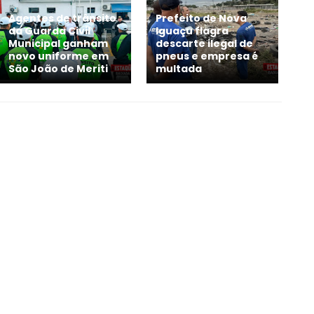
Agentes de trânsito
Prefeito de Nova
da Guarda Civil
Iguaçu flagra
Municipal ganham
descarte ilegal de
novo uniforme em
pneus e empresa é
São João de Meriti
multada