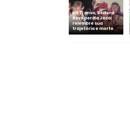
Há 31 anos, Belford
Roxo perdia Joca;
relembre sua
trajetória e morte