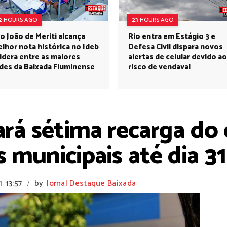
2 HOURS AGO
23 HOURS AGO
o João de Meriti alcança
Rio entra em Estágio 3 e
lhor nota histórica no Ideb
Defesa Civil dispara novos
lidera entre as maiores
alertas de celular devido ao
des da Baixada Fluminense
risco de vendaval
rá sétima recarga do
 municipais até dia 3
1
13:57
by
Jornal Destaque Baixada
/