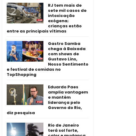
RJ tem mais de
sete mil casos de
intoxicação
exógena;
crianças estão
entre as principais vítimas
Gastro Samba
chega à Baixada
com shows de
Gustavo Lins,
Nosso Sentimento
e festival de comidas no
TopShopping
Eduardo Paes
amplia vantagem
e mantém
liderança pelo
Governo do Rio,
diz pesquisa
Rio de Janeiro
terá sol forte,
calor e mudança