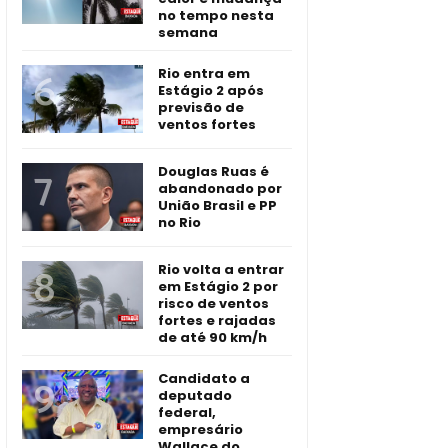
no tempo nesta
semana
Rio entra em
Estágio 2 após
previsão de
ventos fortes
Douglas Ruas é
abandonado por
União Brasil e PP
no Rio
Rio volta a entrar
em Estágio 2 por
risco de ventos
fortes e rajadas
de até 90 km/h
Candidato a
deputado
federal,
empresário
Wallace do