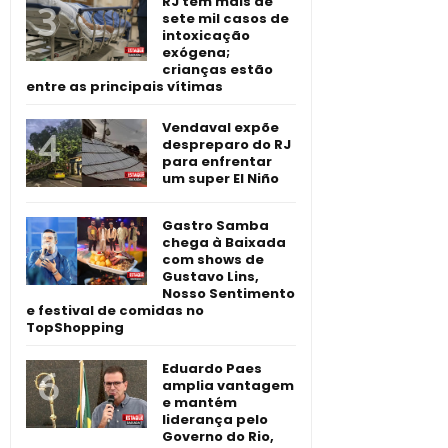
RJ tem mais de
sete mil casos de
intoxicação
exógena;
crianças estão
entre as principais vítimas
Vendaval expõe
despreparo do RJ
para enfrentar
um super El Niño
Gastro Samba
chega à Baixada
com shows de
Gustavo Lins,
Nosso Sentimento
e festival de comidas no
TopShopping
Eduardo Paes
amplia vantagem
e mantém
liderança pelo
Governo do Rio,