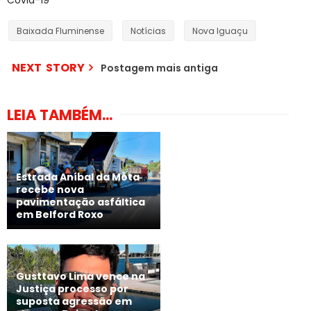
Covid-19
Baixada Fluminense
Notícias
Nova Iguaçu
NEXT STORY
Postagem mais antiga
LEIA TAMBÉM...
Estrada Aníbal da Mota
recebe nova
pavimentação asfáltica
em Belford Roxo
Gusttavo Lima vence na
Justiça processo por
suposta agressão em