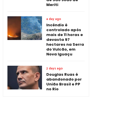
Meriti
a day ago
Incêndio é
controlado após
mais de 11 horas e
devasta 97
hectares na Serra
do Vulcão, em
Nova Iguaçu
2 days ago
Douglas Ruas é
abandonado por
União Brasil e PP
no Rio