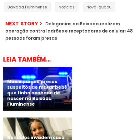
Baixada Fluminense
Notícias
Nova Iguaçu
NEXT STORY
Delegacias da Baixada realizam
operação contra ladrões e receptadores de celular; 48
pessoas foram presas
LEIA TAMBÉM...
Mãe e pai são presos
suspeitos de matar bebê
que tinha acabado de
nascer na Baixada
Fluminense
Bandidos invadem casa