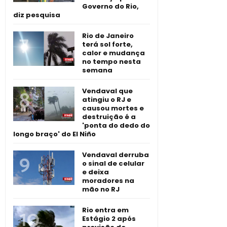
Governo do Rio,
diz pesquisa
Rio de Janeiro
terá sol forte,
calor e mudança
no tempo nesta
semana
Vendaval que
atingiu o RJ e
causou mortes e
destruição é a
'ponta do dedo do
longo braço' do El Niño
Vendaval derruba
o sinal de celular
e deixa
moradores na
mão no RJ
Rio entra em
Estágio 2 após