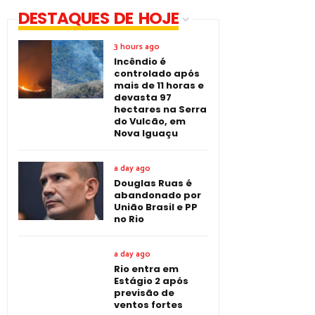
DESTAQUES DE HOJE
3 hours ago
Incêndio é
controlado após
mais de 11 horas e
devasta 97
hectares na Serra
do Vulcão, em
Nova Iguaçu
a day ago
Douglas Ruas é
abandonado por
União Brasil e PP
no Rio
a day ago
Rio entra em
Estágio 2 após
previsão de
ventos fortes