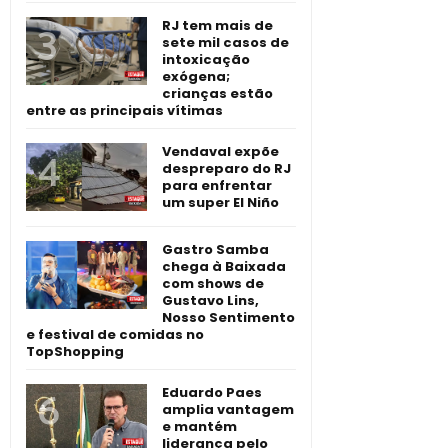
RJ tem mais de
sete mil casos de
intoxicação
exógena;
crianças estão
entre as principais vítimas
Vendaval expõe
despreparo do RJ
para enfrentar
um super El Niño
Gastro Samba
chega à Baixada
com shows de
Gustavo Lins,
Nosso Sentimento
e festival de comidas no
TopShopping
Eduardo Paes
amplia vantagem
e mantém
liderança pelo