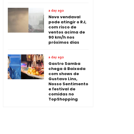
a day ago
Novo vendaval
pode atingir o RJ,
com risco de
ventos acima de
90 km/h nos
próximos dias
a day ago
Gastro Samba
chega à Baixada
com shows de
Gustavo Lins,
Nosso Sentimento
e festival de
comidas no
TopShopping