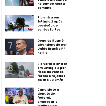
no tempo nesta
semana
Rio entra em
Estágio 2 após
previsão de
ventos fortes
Douglas Ruas é
abandonado por
União Brasil e PP
no Rio
Rio volta a entrar
em Estágio 2 por
risco de ventos
fortes e rajadas
de até 90 km/h
Candidato a
deputado
federal,
empresário
Wallace do