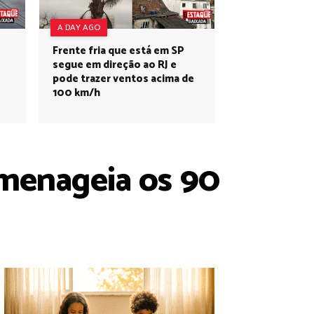
A DAY AGO
Frente fria que está em SP
segue em direção ao RJ e
pode trazer ventos acima de
100 km/h
menageia os 90