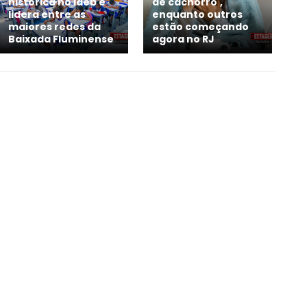
histórica no Ideb e
de cachorro',
lidera entre as
enquanto outros
maiores redes da
estão começando
Baixada Fluminense
agora no RJ