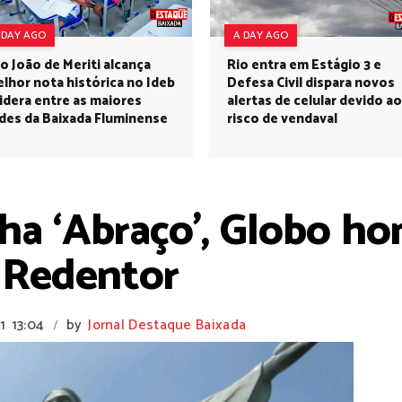
 DAY AGO
A DAY AGO
o João de Meriti alcança
Rio entra em Estágio 3 e
lhor nota histórica no Ideb
Defesa Civil dispara novos
lidera entre as maiores
alertas de celular devido ao
des da Baixada Fluminense
risco de vendaval
a ‘Abraço’, Globo ho
o Redentor
1
13:04
by
Jornal Destaque Baixada
/