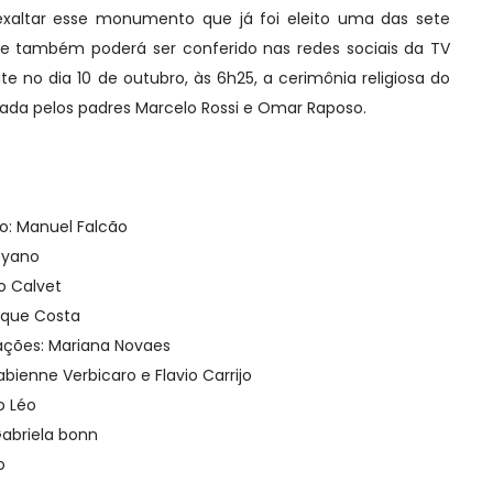
o exaltar esse monumento que já foi eleito uma das sete
e também poderá ser conferido nas redes sociais da TV
ite no dia 10 de outubro, às 6h25, a cerimônia religiosa do
rada pelos padres Marcelo Rossi e Omar Raposo.
o: Manuel Falcão
oyano
o Calvet
rique Costa
ações: Mariana Novaes
bienne Verbicaro e Flavio Carrijo
o Léo
abriela bonn
o