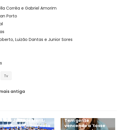
ella Corrêa e Gabriel Amorim
an Porto
al
as
Roberto, Luizão Dantas e Junior Sores
s
Tv
mais antiga
São João de Meriti
Tem gente
alcança melhor nota
vencendo a 'tosse