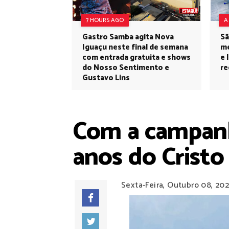
7 HOURS AGO
A
Gastro Samba agita Nova
Sã
Iguaçu neste final de semana
me
com entrada gratuita e shows
e 
do Nosso Sentimento e
re
Gustavo Lins
Com a campanh
anos do Crist
Sexta-Feira, Outubro 08, 202