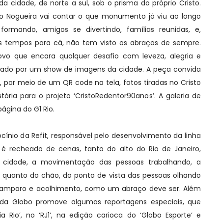
da cidade, de norte a sul, sob o prisma do próprio Cristo.
o Nogueira vai contar o que monumento já viu ao longo
formando, amigos se divertindo, famílias reunidas, e,
 tempos para cá, não tem visto os abraços de sempre.
vo que encara qualquer desafio com leveza, alegria e
trado por um show de imagens da cidade. A peça convida
 por meio de um QR code na tela, fotos tiradas no Cristo
tória para o projeto ‘CristoRedentor90anos’. A galeria de
ágina do G1 Rio.
cínio da Refit, responsável pelo desenvolvimento da linha
, é recheado de cenas, tanto do alto do Rio de Janeiro,
 cidade, a movimentação das pessoas trabalhando, a
, quanto do chão, do ponto de vista das pessoas olhando
o amparo e acolhimento, como um abraço deve ser. Além
da Globo promove algumas reportagens especiais, que
 Rio’, no ‘RJ1’, na edição carioca do ‘Globo Esporte’ e