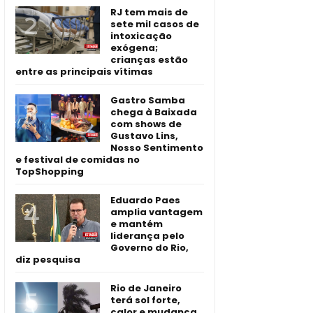
RJ tem mais de
sete mil casos de
intoxicação
exógena;
crianças estão
entre as principais vítimas
Gastro Samba
chega à Baixada
com shows de
Gustavo Lins,
Nosso Sentimento
e festival de comidas no
TopShopping
Eduardo Paes
amplia vantagem
e mantém
liderança pelo
Governo do Rio,
diz pesquisa
Rio de Janeiro
terá sol forte,
calor e mudança