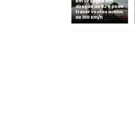
em SP segue em
direção ao RJ e pode
trazer ventos acima
de 100 km/h