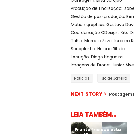
Montagem: Elisa Varajão
Produção de finalização: Isab
Gestão de pós-produção: Ren
Motion graphics: Gustavo Duv
Coordenação CDesign: Kiko Di
Trilha: Marcelo Silva, Luciano 
Sonoplastia: Helena Ribeiro
Locução: Diogo Nogueira
Imagens de Drone: Junior Alve
Notícias
Rio de Janeiro
NEXT STORY
Postagem 
LEIA TAMBÉM...
Frente fria que está