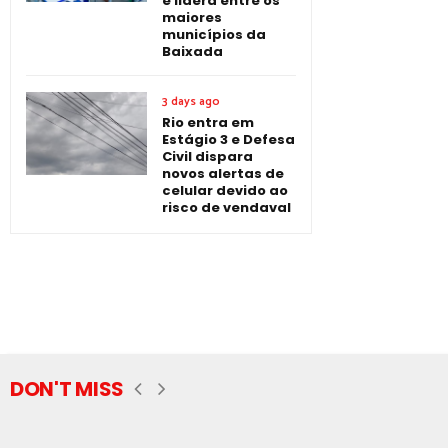
e lidera entre os
maiores
municípios da
Baixada
3 days ago
Rio entra em
Estágio 3 e Defesa
Civil dispara
novos alertas de
celular devido ao
risco de vendaval
DON'T MISS