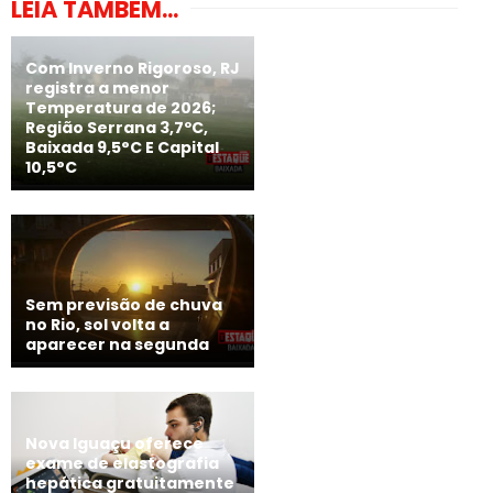
LEIA TAMBÉM...
Com Inverno Rigoroso, RJ
registra a menor
Temperatura de 2026;
Região Serrana 3,7ºC,
Baixada 9,5°C E Capital
10,5°C
Sem previsão de chuva
no Rio, sol volta a
aparecer na segunda
Nova Iguaçu oferece
exame de elastografia
hepática gratuitamente