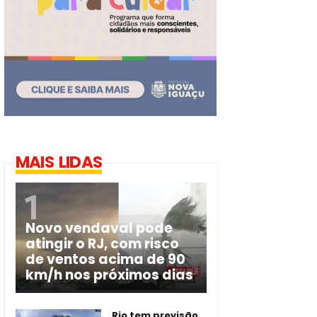
MAIS LIDAS
Novo vendaval pode
atingir o RJ, com risco
de ventos acima de 90
km/h nos próximos dias
Rio tem previsão