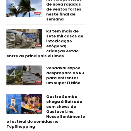
de nova rajadas
de ventos fortes
neste final de
semana
RJ tem mais de
sete mil casos de
intoxicação
exógena;
crianças estão
entre as principais vítimas
Vendaval expõe
despreparo do RJ
para enfrentar
um super El Niño
Gastro Samba
chega à Baixada
com shows de
Gustavo Lins,
Nosso Sentimento
e festival de comidas no
TopShopping