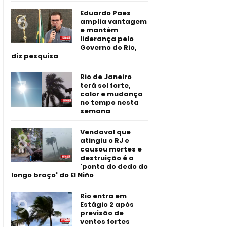
Eduardo Paes
amplia vantagem
e mantém
liderança pelo
Governo do Rio,
diz pesquisa
Rio de Janeiro
terá sol forte,
calor e mudança
no tempo nesta
semana
Vendaval que
atingiu o RJ e
causou mortes e
destruição é a
'ponta do dedo do
longo braço' do El Niño
Rio entra em
Estágio 2 após
previsão de
ventos fortes