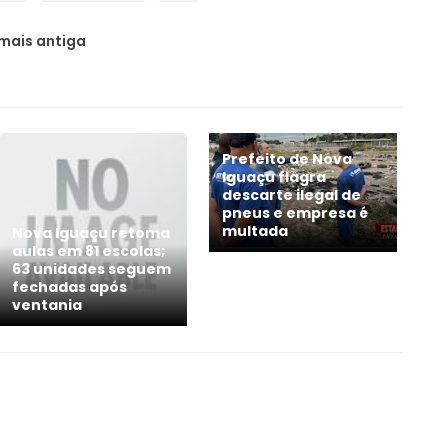
mais antiga
Prefeito de Nova
Iguaçu flagra
descarte ilegal de
pneus e empresa é
multada
Nova Iguaçu retoma
aulas em 81 escolas;
63 unidades seguem
fechadas após
ventania