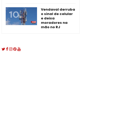
Vendaval derruba
o sinal de celular
e deixa
moradores na
mão no RJ