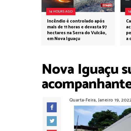
14 HOURS AGO
1
Incêndio é controlado após
Ca
mais de 11 horas e devasta 97
ac
hectares na Serra do Vulcão,
pe
em Nova Iguaçu
a 
Nova Iguaçu su
acompanhantes
Quarta-Feira, Janeiro 19, 202