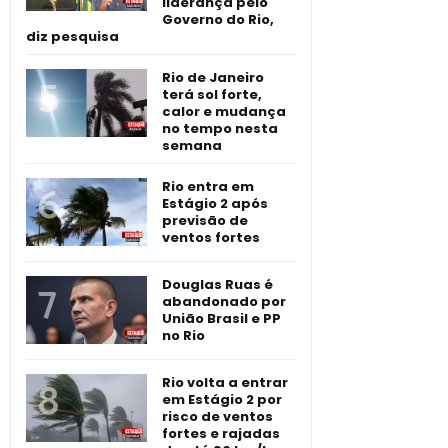
liderança pelo
Governo do Rio,
diz pesquisa
Rio de Janeiro
terá sol forte,
calor e mudança
no tempo nesta
semana
Rio entra em
Estágio 2 após
previsão de
ventos fortes
Douglas Ruas é
abandonado por
União Brasil e PP
no Rio
Rio volta a entrar
em Estágio 2 por
risco de ventos
fortes e rajadas