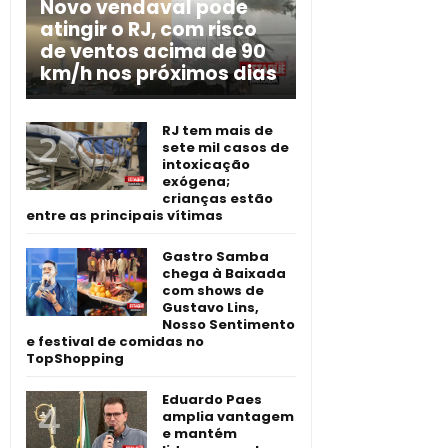
Novo vendaval pode
atingir o RJ, com risco
de ventos acima de 90
km/h nos próximos dias
RJ tem mais de
sete mil casos de
intoxicação
exógena;
crianças estão
entre as principais vítimas
Gastro Samba
chega à Baixada
com shows de
Gustavo Lins,
Nosso Sentimento
e festival de comidas no
TopShopping
Eduardo Paes
amplia vantagem
e mantém