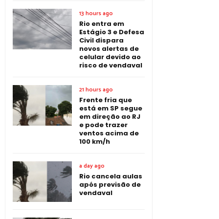
13 hours ago
Rio entra em
Estágio 3 e Defesa
Civil dispara
novos alertas de
celular devido ao
risco de vendaval
21 hours ago
Frente fria que
está em SP segue
em direção ao RJ
e pode trazer
ventos acima de
100 km/h
a day ago
Rio cancela aulas
após previsão de
vendaval