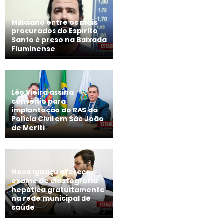
Miliciano entre os mais
procurados do Espírito
Santo é preso na Baixada
Fluminense
Léo Vieira assina
convênio para
implantação do RAS da
Polícia Civil em São João
de Meriti
Nova Iguaçu oferece
exame de elastografia
hepática gratuitamente
na rede municipal de
saúde