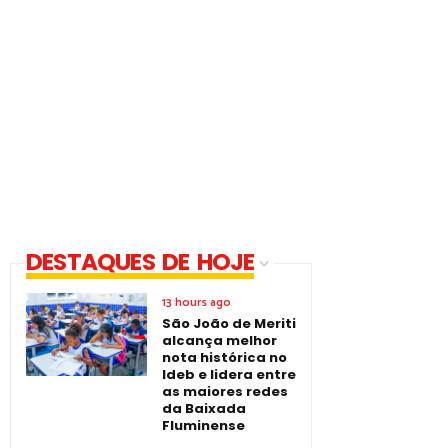
DESTAQUES DE HOJE
13 hours ago
São João de Meriti
alcança melhor
nota histórica no
Ideb e lidera entre
as maiores redes
da Baixada
Fluminense