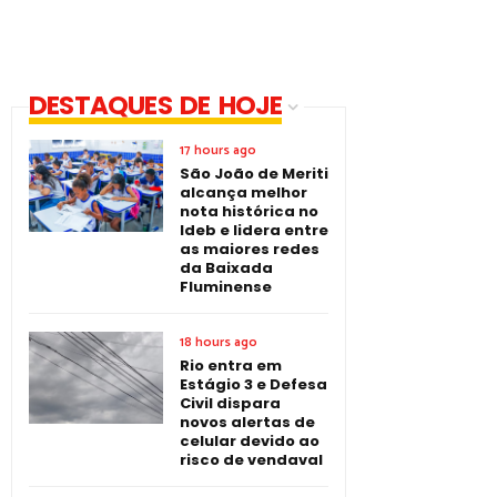
DESTAQUES DE HOJE
17 hours ago
São João de Meriti
alcança melhor
nota histórica no
Ideb e lidera entre
as maiores redes
da Baixada
Fluminense
18 hours ago
Rio entra em
Estágio 3 e Defesa
Civil dispara
novos alertas de
celular devido ao
risco de vendaval