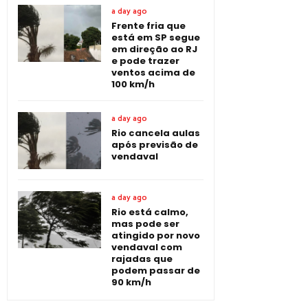
a day ago
Frente fria que
está em SP segue
em direção ao RJ
e pode trazer
ventos acima de
100 km/h
a day ago
Rio cancela aulas
após previsão de
vendaval
a day ago
Rio está calmo,
mas pode ser
atingido por novo
vendaval com
rajadas que
podem passar de
90 km/h