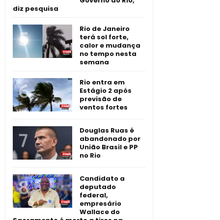
Governo do Rio,
diz pesquisa
Rio de Janeiro
terá sol forte,
calor e mudança
no tempo nesta
semana
Rio entra em
Estágio 2 após
previsão de
ventos fortes
Douglas Ruas é
abandonado por
União Brasil e PP
no Rio
Candidato a
deputado
federal,
empresário
Wallace do