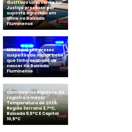
Gusttavo Lima vence na
Justiça processo por
suposta agressão em
show na Baixada
Fluminense
Mãe e pai são presos
suspeitos de matar bebê
que tinha acabado de
nascer na Baixada
Fluminense
Com Inverno Rigoroso, RJ
registra a menor
Temperatura de 2026;
Região Serrana 3,7ºC,
Baixada 9,5°C E Capital
10,5°C