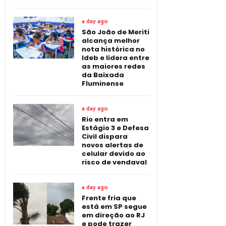
a day ago
São João de Meriti
alcança melhor
nota histórica no
Ideb e lidera entre
as maiores redes
da Baixada
Fluminense
a day ago
Rio entra em
Estágio 3 e Defesa
Civil dispara
novos alertas de
celular devido ao
risco de vendaval
a day ago
Frente fria que
está em SP segue
em direção ao RJ
e pode trazer