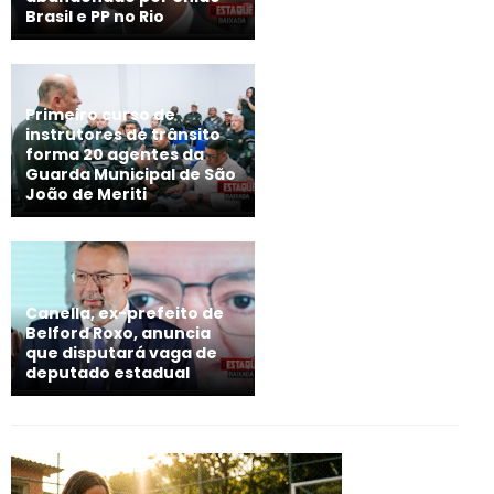
Brasil e PP no Rio
Primeiro curso de
instrutores de trânsito
forma 20 agentes da
Guarda Municipal de São
João de Meriti
Canella, ex-prefeito de
Belford Roxo, anuncia
que disputará vaga de
deputado estadual