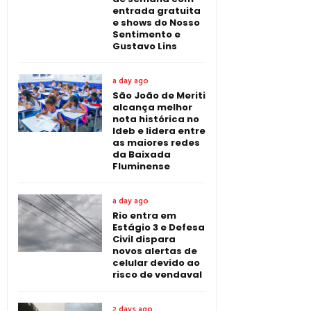
entrada gratuita
e shows do Nosso
Sentimento e
Gustavo Lins
a day ago
São João de Meriti
alcança melhor
nota histórica no
Ideb e lidera entre
as maiores redes
da Baixada
Fluminense
a day ago
Rio entra em
Estágio 3 e Defesa
Civil dispara
novos alertas de
celular devido ao
risco de vendaval
2 days ago