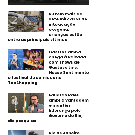
RJ tem mais de
sete mil casos de
intoxicação
exógena;
crianças estão
entre as principais vítimas
Gastro Samba
chega à Baixada
com shows de
Gustavo Lins,
Nosso Sentimento
e festival de comidas no
TopShopping
Eduardo Paes
amplia vantagem
e mantém
liderança pelo
Governo do Rio,
diz pesquisa
Rio de Janeiro