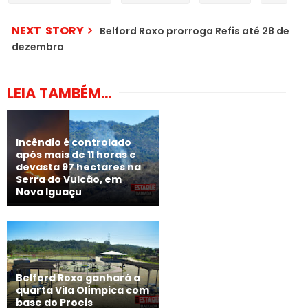
NEXT STORY
Belford Roxo prorroga Refis até 28 de
dezembro
LEIA TAMBÉM...
Incêndio é controlado
após mais de 11 horas e
devasta 97 hectares na
Serra do Vulcão, em
Nova Iguaçu
Belford Roxo ganhará a
quarta Vila Olímpica com
base do Proeis