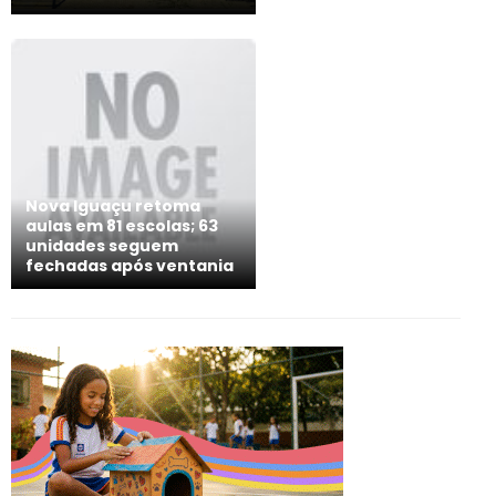
Nova Iguaçu retoma
aulas em 81 escolas; 63
unidades seguem
fechadas após ventania