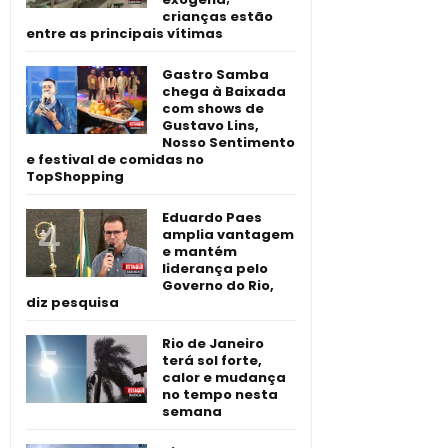
crianças estão
entre as principais vítimas
Gastro Samba
chega à Baixada
com shows de
Gustavo Lins,
Nosso Sentimento
e festival de comidas no
TopShopping
Eduardo Paes
amplia vantagem
e mantém
liderança pelo
Governo do Rio,
diz pesquisa
Rio de Janeiro
terá sol forte,
calor e mudança
no tempo nesta
semana