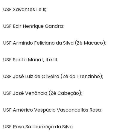
USF Xavantes I e II;
USF Edir Henrique Gandra;
USF Armindo Feliciano da Silva (Zé Macaco);
USF Santa Maria I, II e III;
USF José Luiz de Oliveira (Zé do Trenzinho);
USF José Venâncio (Zé Cabeção);
USF Américo Vespúcio Vasconcellos Rosa;
USF Rosa Sá Lourenço da Silva;