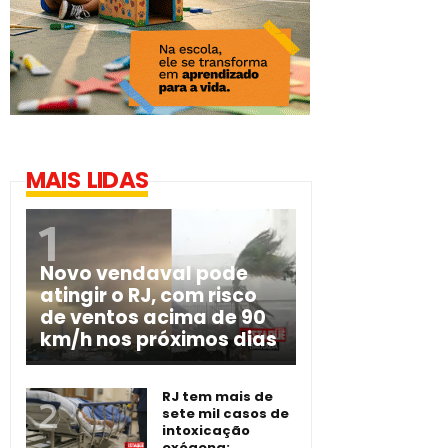
MAIS LIDAS
Novo vendaval pode
atingir o RJ, com risco
de ventos acima de 90
km/h nos próximos dias
RJ tem mais de
sete mil casos de
intoxicação
exógena;