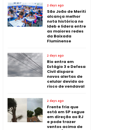
2 days ago
São João de Meriti
alcança melhor
nota histórica no
Ideb e lidera entre
as maiores redes
da Baixada
Fluminense
2 days ago
Rio entra em
Estágio 3 e Defesa
Civil dispara
novos alertas de
celular devido ao
risco de vendaval
2 days ago
Frente fria que
está em SP segue
em direção ao RJ
e pode trazer
ventos acima de