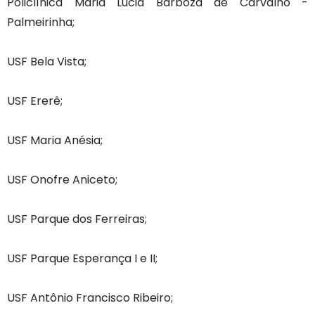
Policlínica Maria Lúcia Barboza de Carvalho -
Palmeirinha;
USF Bela Vista;
USF Ererê;
USF Maria Anésia;
USF Onofre Aniceto;
USF Parque dos Ferreiras;
USF Parque Esperança I e II;
USF Antônio Francisco Ribeiro;