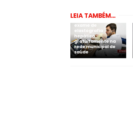
LEIA TAMBÉM...
Nova Iguaçu oferece
exame de
elastografia
hepática
gratuitamente na
rede municipal de
saúde