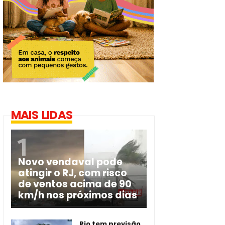
MAIS LIDAS
Novo vendaval pode
atingir o RJ, com risco
de ventos acima de 90
km/h nos próximos dias
Rio tem previsão