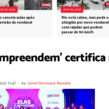
UG 06, 2026
AUG 06, 2026
o cancela aulas após
Rio está calmo, mas pode s
evisão de vendaval
atingido por novo vendaval
com rajadas que podem
passar de 90 km/h
Empreendem’ certific
2022
17:47
by
Jornal Destaque Baixada
/