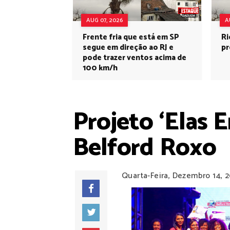
AUG 07, 2026
A
Frente fria que está em SP
Ri
segue em direção ao RJ e
pr
pode trazer ventos acima de
100 km/h
Projeto ‘Elas 
Belford Roxo
Quarta-Feira, Dezembro 14, 