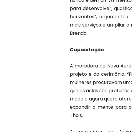
nunca é demais. As mentor
para desenvolver, qualifi
horizontes”, argumentou.
mais serviços e ampliar o 
Brenda.
Capacitação
A moradora de Nova Aurora
projeto e da cerimônia. “
mulheres procuravam uma 
que as aulas são gratuitas
moda e agora quero oferec
expandir a mente para o
Thais.
A moradora de Areia