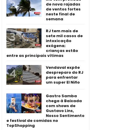
de nova rajadas
de ventos fortes
neste final de
semana
RJ tem mais de
sete mil casos de
intoxicação
exógena;
crianças estão
entre as principais vítimas
Vendaval expõe
despreparo do RJ
para enfrentar
um super El Niño
Gastro Samba
chega à Baixada
com shows de
Gustavo Lins,
Nosso Sentimento
e festival de comidas no
TopShopping