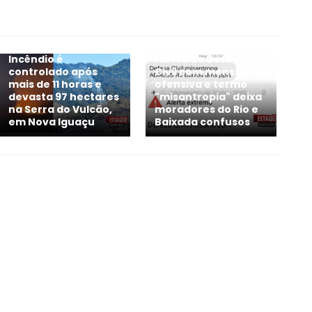
Incêndio é
Alerta da Defesa
controlado após
Civil com mensagem
mais de 11 horas e
ofensiva e termo
devasta 97 hectares
"misantropia" deixa
na Serra do Vulcão,
moradores do Rio e
em Nova Iguaçu
Baixada confusos