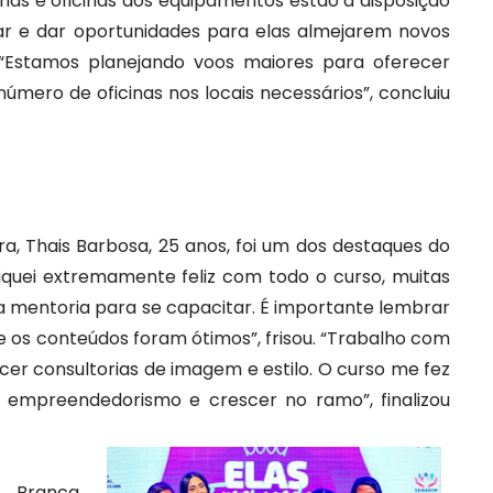
ias e oficinas dos equipamentos estão à disposição
car e dar oportunidades para elas almejarem novos
 “Estamos planejando voos maiores para oferecer
número de oficinas nos locais necessários”, concluiu
, Thais Barbosa, 25 anos, foi um dos destaques do
Fiquei extremamente feliz com todo o curso, muitas
mentoria para se capacitar. É importante lembrar
 e os conteúdos foram ótimos”, frisou. “Trabalho com
er consultorias de imagem e estilo. O curso me fez
 empreendedorismo e crescer no ramo”, finalizou
 Branca,