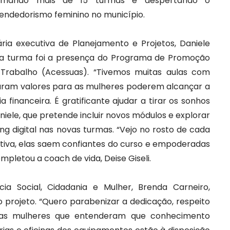
rmando mais de 15 turmas e despertando o
dedorismo feminino no município.
ia executiva de Planejamento e Projetos, Daniele
tima turma foi a presença do Programa de Promoção
rabalho (Acessuas). “Tivemos muitas aulas com
varam valores para as mulheres poderem alcançar a
financeira. É gratificante ajudar a tirar os sonhos
niele, que pretende incluir novos módulos e explorar
g digital nas novas turmas. “Vejo no rosto de cada
tiva, elas saem confiantes do curso e empoderadas
pletou a coach de vida, Deise Giseli.
cia Social, Cidadania e Mulher, Brenda Carneiro,
 projeto. “Quero parabenizar a dedicação, respeito
ssas mulheres que entenderam que conhecimento