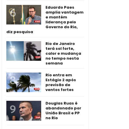
Eduardo Paes
amplia vantagem
e mantém
liderança pelo
Governo do Rio,
diz pesquisa
Rio de Janeiro
terá sol forte,
calor e mudança
no tempo nesta
semana
Rio entra em
Estágio 2 após
previsão de
ventos fortes
Douglas Ruas é
abandonado por
União Brasil e PP
no Rio