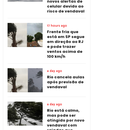
novos alertas de
celular devido ao
risco de vendaval
17 hours ago
Frente fria que
está em SP segue
em direção ao RJ
e pode trazer
ventos acima de
100 km/h
a day ago
Rio cancela aulas
após previsão de
vendaval
a day ago
Rio está calmo,
mas pode ser
atingido por novo
vendaval com