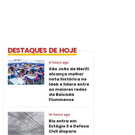
DESTAQUES DE HOJE
9 hours ago
São João de Meriti
alcança melhor
nota histórica no
Ideb e lidera entre
as maiores redes
da Baixada
Fluminense
10 hours ago
Rio entra em
Estágio 3 e Defesa
Civil dispara