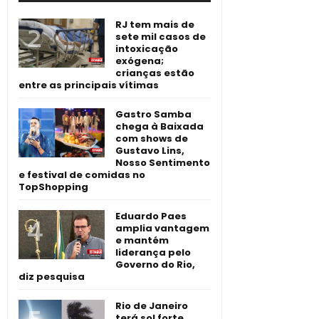
RJ tem mais de
sete mil casos de
intoxicação
exógena;
crianças estão
entre as principais vítimas
Gastro Samba
chega à Baixada
com shows de
Gustavo Lins,
Nosso Sentimento
e festival de comidas no
TopShopping
Eduardo Paes
amplia vantagem
e mantém
liderança pelo
Governo do Rio,
diz pesquisa
Rio de Janeiro
terá sol forte,