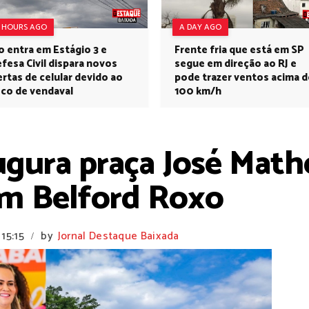
7 HOURS AGO
A DAY AGO
o entra em Estágio 3 e
Frente fria que está em SP
fesa Civil dispara novos
segue em direção ao RJ e
ertas de celular devido ao
pode trazer ventos acima d
sco de vendaval
100 km/h
gura praça José Mathe
em Belford Roxo
15:15
by
Jornal Destaque Baixada
/