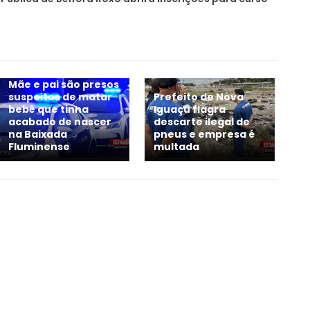
Mãe e pai são presos
suspeitos de matar
Prefeito de Nova
bebê que tinha
Iguaçu flagra
acabado de nascer
descarte ilegal de
na Baixada
pneus e empresa é
Fluminense
multada