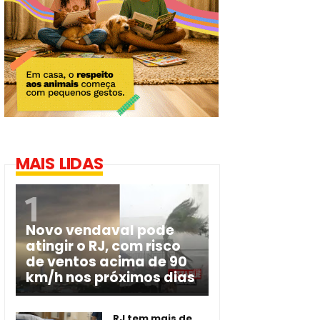
MAIS LIDAS
Novo vendaval pode
atingir o RJ, com risco
de ventos acima de 90
km/h nos próximos dias
RJ tem mais de