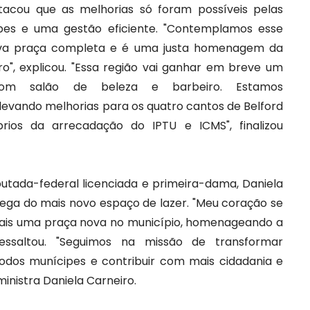
tacou que as melhorias só foram possíveis pelas
ipes e uma gestão eficiente. "Contemplamos esse
va praça completa e é uma justa homenagem da
iro", explicou. "Essa região vai ganhar em breve um
com salão de beleza e barbeiro. Estamos
evando melhorias para os quatro cantos de Belford
ios da arrecadação do IPTU e ICMS", finalizou
putada-federal licenciada e primeira-dama, Daniela
rega do mais novo espaço de lazer. "Meu coração se
mais uma praça nova no município, homenageando a
, ressaltou. "Seguimos na missão de transformar
todos munícipes e contribuir com mais cidadania e
inistra Daniela Carneiro.