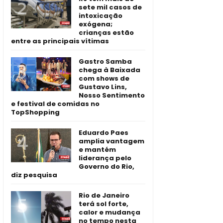
sete mil casos de
intoxicação
exógena;
crianças estão
entre as principais vítimas
Gastro Samba
chega à Baixada
com shows de
Gustavo Lins,
Nosso Sentimento
e festival de comidas no
TopShopping
Eduardo Paes
amplia vantagem
e mantém
liderança pelo
Governo do Rio,
diz pesquisa
Rio de Janeiro
terá sol forte,
calor e mudança
no tempo nesta