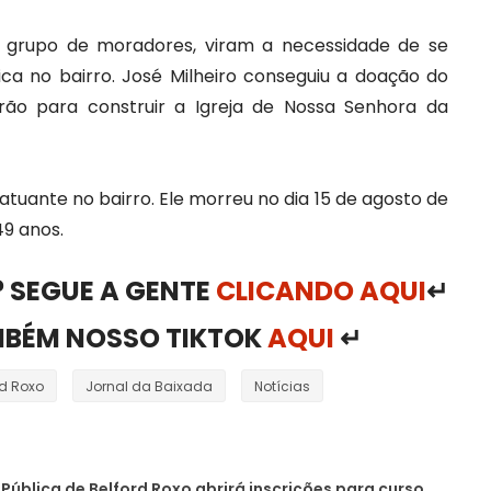
 grupo de moradores, viram a necessidade de se
lica no bairro. José Milheiro conseguiu a doação do
rão para construir a Igreja de Nossa Senhora da
atuante no bairro. Ele morreu no dia 15 de agosto de
49 anos.
 SEGUE A GENTE
CLICANDO AQUI
↵
MBÉM NOSSO TIKTOK
AQUI
↵
rd Roxo
Jornal da Baixada
Notícias
Pública de Belford Roxo abrirá inscrições para curso