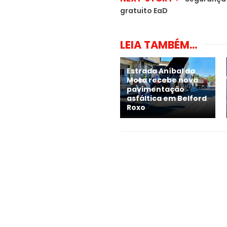
gratuito EaD
LEIA TAMBÉM...
Estrada Aníbal da
Mota recebe nova
pavimentação
asfáltica em Belford
Roxo