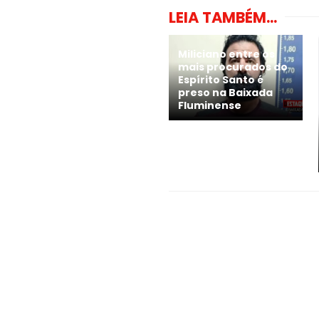
LEIA TAMBÉM...
Miliciano entre os
mais procurados do
Espírito Santo é
preso na Baixada
Fluminense