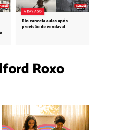
A DAY AGO
Rio cancela aulas após
previsão de vendaval
e
lford Roxo