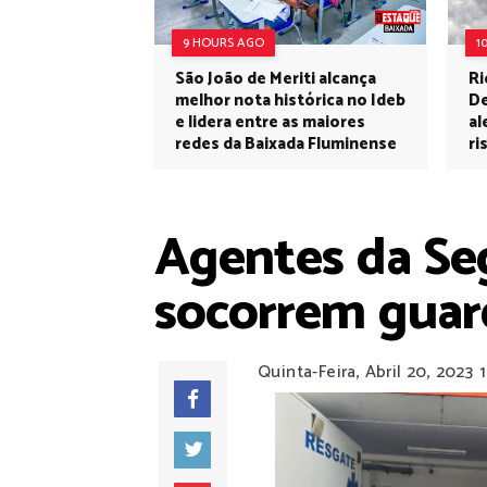
9 HOURS AGO
1
São João de Meriti alcança
Ri
melhor nota histórica no Ideb
De
e lidera entre as maiores
al
redes da Baixada Fluminense
ri
Agentes da Se
socorrem guar
Quinta-Feira, Abril 20, 2023