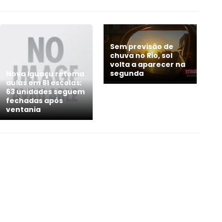
Sem previsão de
chuva no Rio, sol
volta a aparecer na
segunda
Nova Iguaçu retoma
aulas em 81 escolas;
63 unidades seguem
fechadas após
ventania