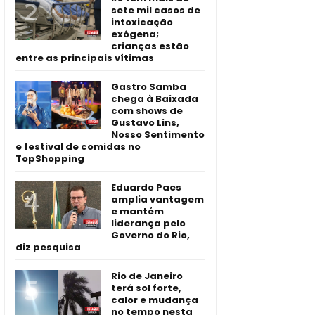
sete mil casos de
intoxicação
exógena;
crianças estão
entre as principais vítimas
Gastro Samba
chega à Baixada
com shows de
Gustavo Lins,
Nosso Sentimento
e festival de comidas no
TopShopping
Eduardo Paes
amplia vantagem
e mantém
liderança pelo
Governo do Rio,
diz pesquisa
Rio de Janeiro
terá sol forte,
calor e mudança
no tempo nesta