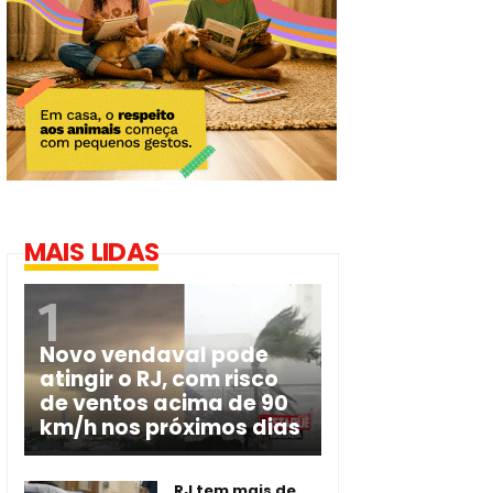
MAIS LIDAS
Novo vendaval pode
atingir o RJ, com risco
de ventos acima de 90
km/h nos próximos dias
RJ tem mais de