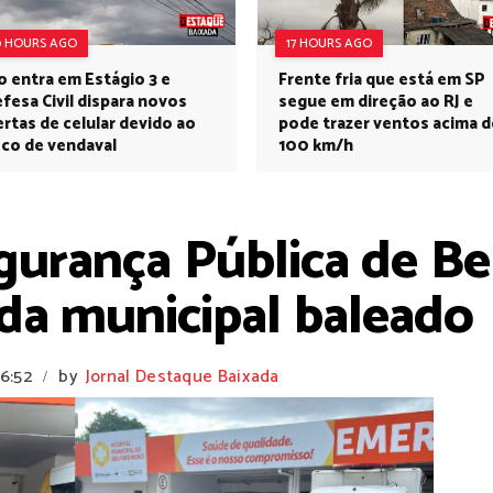
0 HOURS AGO
17 HOURS AGO
o entra em Estágio 3 e
Frente fria que está em SP
fesa Civil dispara novos
segue em direção ao RJ e
ertas de celular devido ao
pode trazer ventos acima d
sco de vendaval
100 km/h
gurança Pública de Be
da municipal baleado
16:52
by
Jornal Destaque Baixada
/