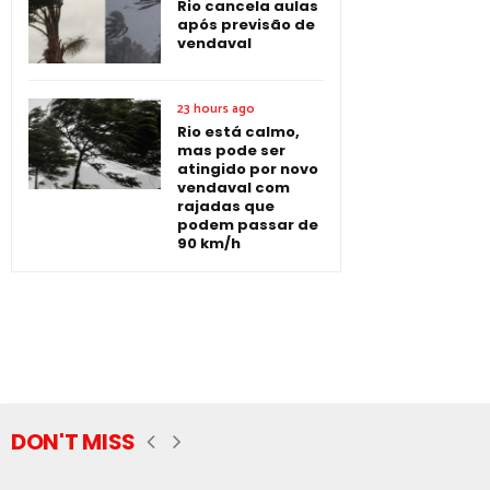
Rio cancela aulas
após previsão de
vendaval
23 hours ago
Rio está calmo,
mas pode ser
atingido por novo
vendaval com
rajadas que
podem passar de
90 km/h
DON'T MISS