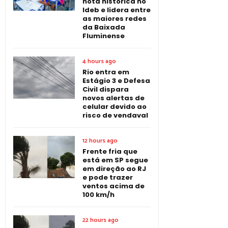
nota histórica no
Ideb e lidera entre
as maiores redes
da Baixada
Fluminense
4 hours ago
Rio entra em
Estágio 3 e Defesa
Civil dispara
novos alertas de
celular devido ao
risco de vendaval
12 hours ago
Frente fria que
está em SP segue
em direção ao RJ
e pode trazer
ventos acima de
100 km/h
22 hours ago