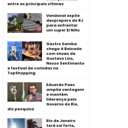
entre as principais vítimas
Vendaval expõe
despreparo do RJ
para enfrentar
um super El Niño
Gastro Samba
chega à Baixada
com shows de
Gustavo Lins,
Nosso Sentimento
e festival de comidas no
TopShopping
Eduardo Paes
amplia vantagem
e mantém
liderança pelo
Governo do Rio,
diz pesquisa
Rio de Janeiro
terá sol forte,