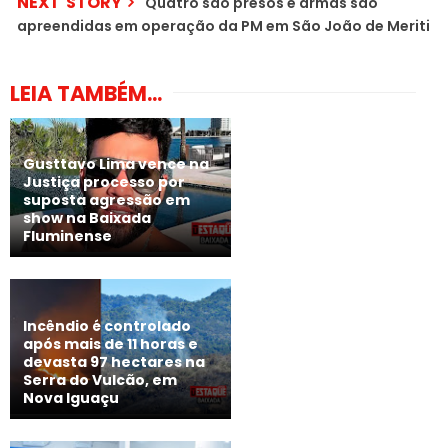
NEXT STORY
Quatro são presos e armas são
apreendidas em operação da PM em São João de Meriti
LEIA TAMBÉM...
Gusttavo Lima vence na
Justiça processo por
suposta agressão em
show na Baixada
Fluminense
Incêndio é controlado
após mais de 11 horas e
devasta 97 hectares na
Serra do Vulcão, em
Nova Iguaçu