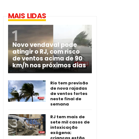
MAIS LIDAS
Novo vendaval pode
atingir o RJ, com risco
de ventos acima de 90
km/h nos próximos dias
Rio tem previsão
de nova rajadas
de ventos fortes
neste final de
semana
RJ tem mais de
sete mil casos de
intoxicação
exógena;
crianças estão