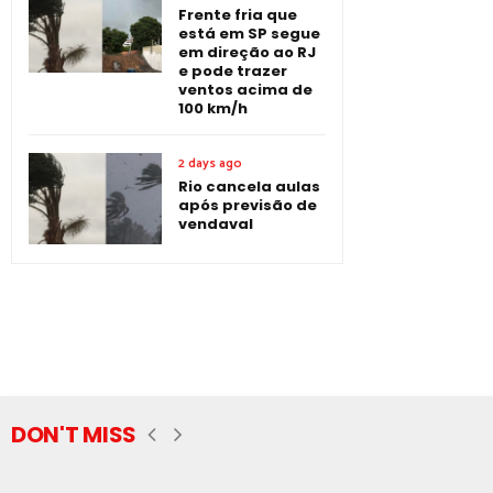
Frente fria que
está em SP segue
em direção ao RJ
e pode trazer
ventos acima de
100 km/h
2 days ago
Rio cancela aulas
após previsão de
vendaval
DON'T MISS