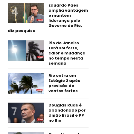
Eduardo Paes
amplia vantagem
e mantém
liderança pelo
Governo do Rio,
diz pesquisa
Rio de Janeiro
terá sol forte,
calor e mudança
no tempo nesta
semana
Rio entra em
Estágio 2 após
previsão de
ventos fortes
Douglas Ruas é
abandonado por
União Brasil e PP
no Rio