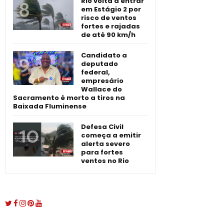
Rio volta a entrar
em Estágio 2 por
risco de ventos
fortes e rajadas
de até 90 km/h
Candidato a
deputado
federal,
empresário
Wallace do
Sacramento é morto a tiros na
Baixada Fluminense
Defesa Civil
começa a emitir
alerta severo
para fortes
ventos no Rio