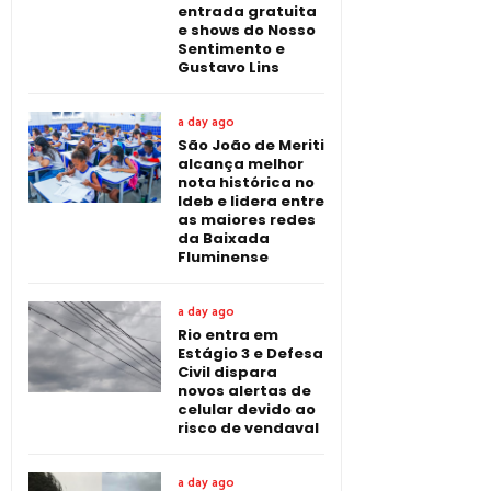
entrada gratuita
e shows do Nosso
Sentimento e
Gustavo Lins
a day ago
São João de Meriti
alcança melhor
nota histórica no
Ideb e lidera entre
as maiores redes
da Baixada
Fluminense
a day ago
Rio entra em
Estágio 3 e Defesa
Civil dispara
novos alertas de
celular devido ao
risco de vendaval
a day ago