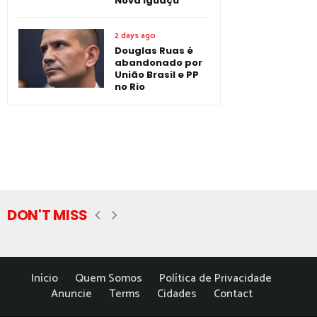
Nova Iguaçu
2 days ago
Douglas Ruas é
abandonado por
União Brasil e PP
no Rio
DON'T MISS
Início
Quem Somos
Política de Privacidade
Anuncie
Terms
Cidades
Contact