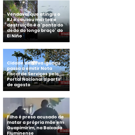
Vendaval que atingiu o
RJ e causou mortes e
destruição é a 'ponta do
dedo do longo braço' do
El Niño
Cidade de Nova Iguaçu
passa a emitir Nota
Fiscal de Serviços pelo
Portal Nacional a partir
de agosto
Filho é preso acusado de
matar a própria mãe em
Guapimirim, na Baixada
Fluminense