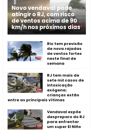
Novo vendaval pode
atingir o RJ, com risco
de ventos acima de 90
km/h nos próximos dias
Rio tem previsão
de nova rajadas
de ventos fortes
neste final de
semana
RJ tem mais de
sete mil casos de
intoxicação
exógena;
crianças estão
entre as principais vítimas
Vendaval expõe
despreparo do RJ
para enfrentar
um super El Niño