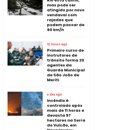
Rio está calmo,
mas pode ser
atingido por novo
vendaval com
rajadas que
podem passar de
90 km/h
15 hours ago
Primeiro curso de
instrutores de
trânsito forma 20
agentes da
Guarda Municipal
de São João de
Meriti
a day ago
Incêndio é
controlado após
mais de 11 horas e
devasta 97
hectares na Serra
do Vulcão, em