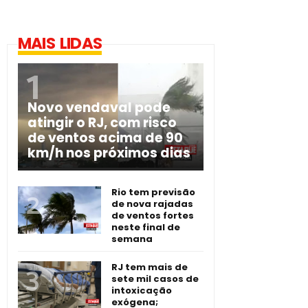
MAIS LIDAS
Novo vendaval pode
atingir o RJ, com risco
de ventos acima de 90
km/h nos próximos dias
Rio tem previsão
de nova rajadas
de ventos fortes
neste final de
semana
RJ tem mais de
sete mil casos de
intoxicação
exógena;