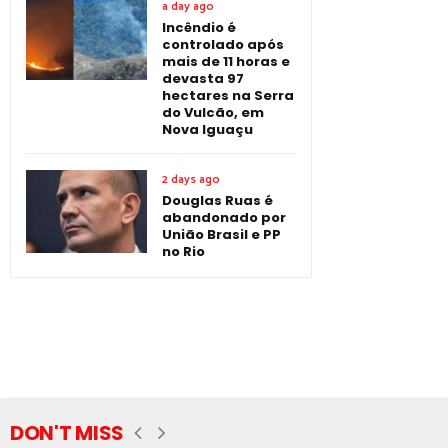
a day ago
Incêndio é
controlado após
mais de 11 horas e
devasta 97
hectares na Serra
do Vulcão, em
Nova Iguaçu
2 days ago
Douglas Ruas é
abandonado por
União Brasil e PP
no Rio
DON'T MISS