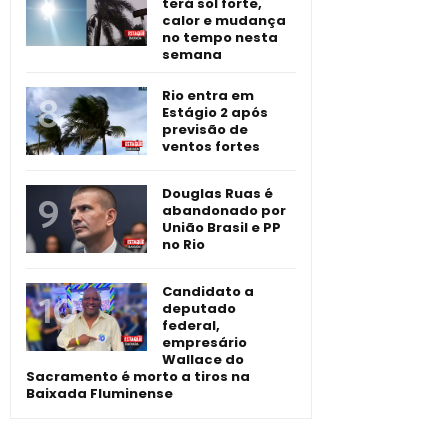
terá sol forte,
calor e mudança
no tempo nesta
semana
Rio entra em
Estágio 2 após
previsão de
ventos fortes
Douglas Ruas é
abandonado por
União Brasil e PP
no Rio
Candidato a
deputado
federal,
empresário
Wallace do
Sacramento é morto a tiros na
Baixada Fluminense