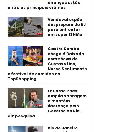
crianças estão
entre as principais vítimas
Vendaval expõe
despreparo do RJ
para enfrentar
um super El Niño
Gastro Samba
chega à Baixada
com shows de
Gustavo Lins,
Nosso Sentimento
e festival de comidas no
TopShopping
Eduardo Paes
amplia vantagem
e mantém
liderança pelo
Governo do Rio,
diz pesquisa
Rio de Janeiro