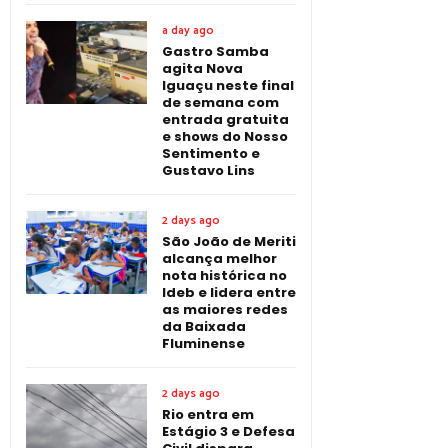
a day ago
Gastro Samba
agita Nova
Iguaçu neste final
de semana com
entrada gratuita
e shows do Nosso
Sentimento e
Gustavo Lins
2 days ago
São João de Meriti
alcança melhor
nota histórica no
Ideb e lidera entre
as maiores redes
da Baixada
Fluminense
2 days ago
Rio entra em
Estágio 3 e Defesa