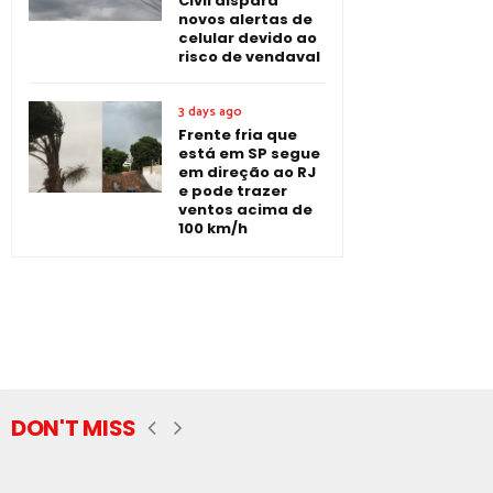
Civil dispara
novos alertas de
celular devido ao
risco de vendaval
3 days ago
Frente fria que
está em SP segue
em direção ao RJ
e pode trazer
ventos acima de
100 km/h
DON'T MISS