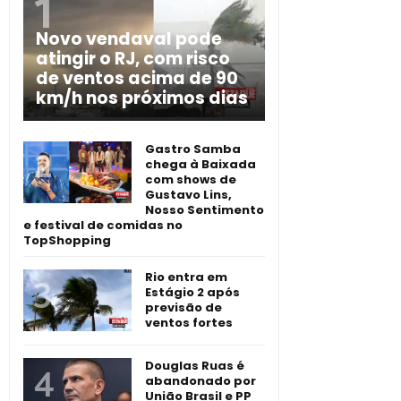
Novo vendaval pode
atingir o RJ, com risco
de ventos acima de 90
km/h nos próximos dias
Gastro Samba
chega à Baixada
com shows de
Gustavo Lins,
Nosso Sentimento
e festival de comidas no
TopShopping
Rio entra em
Estágio 2 após
previsão de
ventos fortes
Douglas Ruas é
abandonado por
União Brasil e PP