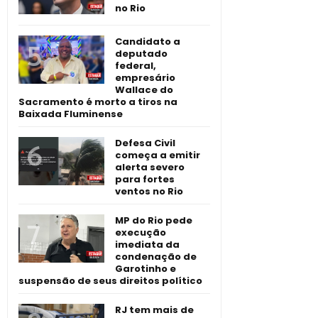
no Rio
Candidato a
deputado
federal,
empresário
Wallace do
Sacramento é morto a tiros na
Baixada Fluminense
Defesa Civil
começa a emitir
alerta severo
para fortes
ventos no Rio
MP do Rio pede
execução
imediata da
condenação de
Garotinho e
suspensão de seus direitos político
RJ tem mais de