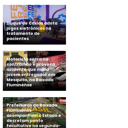
Duque de Caxias adota
jogos eletrônicos no
tratamento de
pacientes
Motorista entra na
contramão e provoca
acidente que mata
jovem entregador em
Mesquita, na Baixada
Fluminense
Prefeituras da Baixada
Fluminense
acompanham o Estado e
decretam ponto
facultativo na segunda-