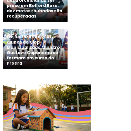
destrói celular ao ser
preso em Belford Roxo;
dez motos roubadas são
recuperadas
Em Belford Roxo, 101
alunos do Ciep
Municipalizado Ministro
Gustavo Capanema se
formam em curso do
Proerd