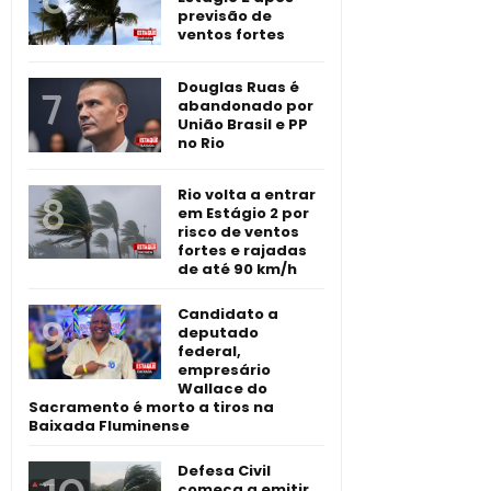
previsão de
ventos fortes
Douglas Ruas é
abandonado por
União Brasil e PP
no Rio
Rio volta a entrar
em Estágio 2 por
risco de ventos
fortes e rajadas
de até 90 km/h
Candidato a
deputado
federal,
empresário
Wallace do
Sacramento é morto a tiros na
Baixada Fluminense
Defesa Civil
começa a emitir