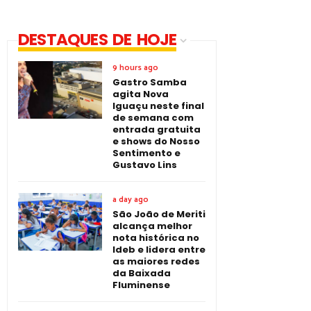
DESTAQUES DE HOJE
9 hours ago
Gastro Samba
agita Nova
Iguaçu neste final
de semana com
entrada gratuita
e shows do Nosso
Sentimento e
Gustavo Lins
a day ago
São João de Meriti
alcança melhor
nota histórica no
Ideb e lidera entre
as maiores redes
da Baixada
Fluminense