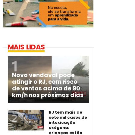
MAIS LIDAS
Novo vendaval pode
atingir o RJ, com risco
de ventos acima de 90
km/h nos próximos dias
RJ tem mais de
sete mil casos de
intoxicação
exógena;
crianças estão