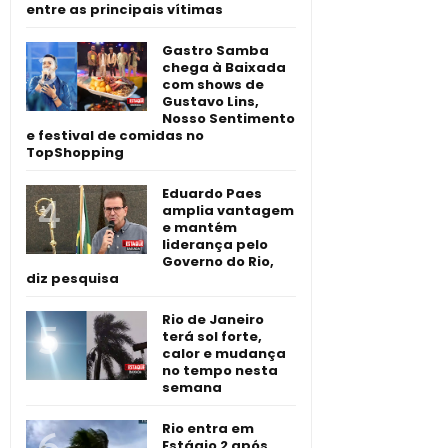
entre as principais vítimas
Gastro Samba
chega à Baixada
com shows de
Gustavo Lins,
Nosso Sentimento
e festival de comidas no
TopShopping
Eduardo Paes
amplia vantagem
e mantém
liderança pelo
Governo do Rio,
diz pesquisa
Rio de Janeiro
terá sol forte,
calor e mudança
no tempo nesta
semana
Rio entra em
Estágio 2 após