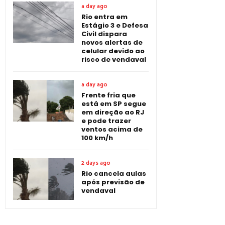
a day ago
Rio entra em
Estágio 3 e Defesa
Civil dispara
novos alertas de
celular devido ao
risco de vendaval
a day ago
Frente fria que
está em SP segue
em direção ao RJ
e pode trazer
ventos acima de
100 km/h
2 days ago
Rio cancela aulas
após previsão de
vendaval