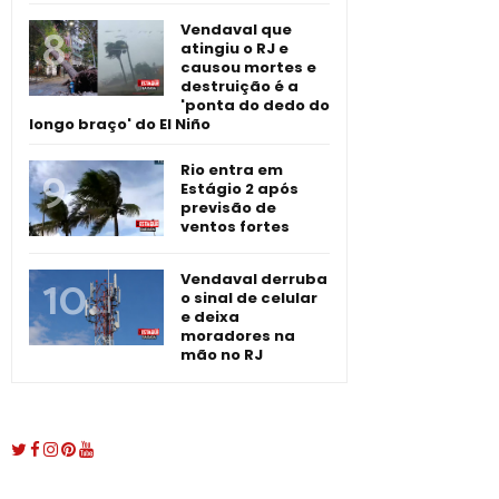
Vendaval que
atingiu o RJ e
causou mortes e
destruição é a
'ponta do dedo do
longo braço' do El Niño
Rio entra em
Estágio 2 após
previsão de
ventos fortes
Vendaval derruba
o sinal de celular
e deixa
moradores na
mão no RJ