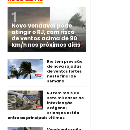
Novo vendaval pode
atingir o RJ, com risco
de ventos acima de 90
km/h nos próximos dias
Rio tem previsão
de nova rajadas
de ventos fortes
neste final de
semana
RJ tem mais de
sete mil casos de
intoxicação
exógena;
crianças estão
entre as principais vítimas
Vendaval expõe