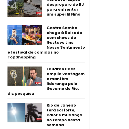
despreparo do RJ
para enfrentar
um super El Niño
Gastro Samba
chega à Baixada
com shows de
Gustavo Lins,
Nosso Sentimento
e festival de comidas no
TopShopping
Eduardo Paes
amplia vantagem
e mantém
liderança pelo
Governo do Rio,
diz pesquisa
Rio de Janeiro
terá sol forte,
calor e mudança
no tempo nesta
semana