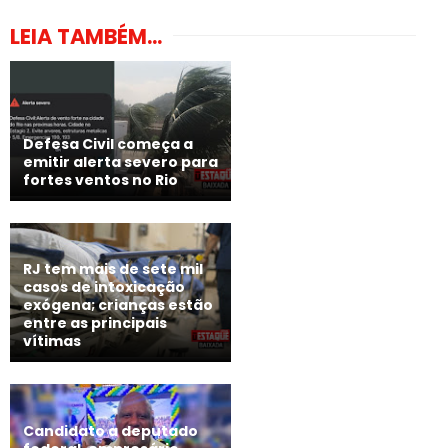
LEIA TAMBÉM...
Defesa Civil começa a
emitir alerta severo para
fortes ventos no Rio
RJ tem mais de sete mil
casos de intoxicação
exógena; crianças estão
entre as principais
vítimas
Candidato a deputado