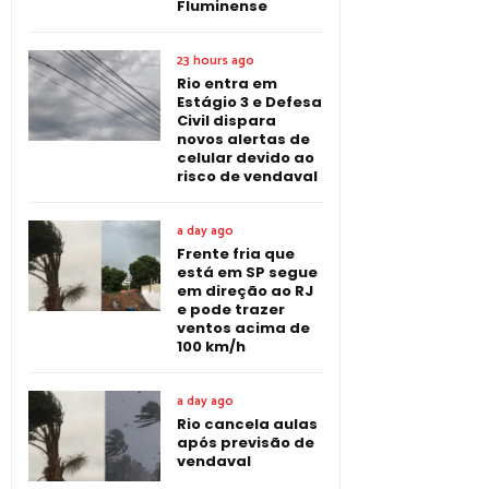
Fluminense
23 hours ago
Rio entra em
Estágio 3 e Defesa
Civil dispara
novos alertas de
celular devido ao
risco de vendaval
a day ago
Frente fria que
está em SP segue
em direção ao RJ
e pode trazer
ventos acima de
100 km/h
a day ago
Rio cancela aulas
após previsão de
vendaval