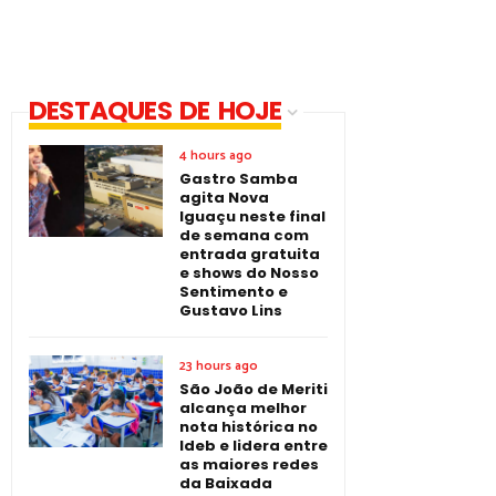
DESTAQUES DE HOJE
4 hours ago
Gastro Samba
agita Nova
Iguaçu neste final
de semana com
entrada gratuita
e shows do Nosso
Sentimento e
Gustavo Lins
23 hours ago
São João de Meriti
alcança melhor
nota histórica no
Ideb e lidera entre
as maiores redes
da Baixada