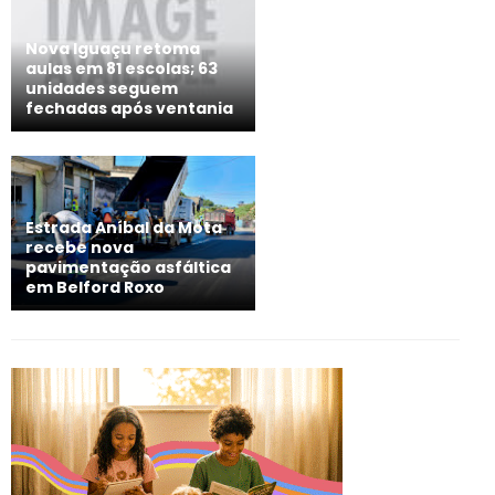
Nova Iguaçu retoma
aulas em 81 escolas; 63
unidades seguem
fechadas após ventania
Estrada Aníbal da Mota
recebe nova
pavimentação asfáltica
em Belford Roxo