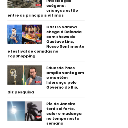
intoxicação
exógena;
crianças estão
entre as principais vítimas
Gastro Samba
chega à Baixada
com shows de
Gustavo Lins,
Nosso Sentimento
e festival de comidas no
TopShopping
Eduardo Paes
amplia vantagem
e mantém
liderança pelo
Governo do Rio,
diz pesquisa
Rio de Janeiro
terá sol forte,
calor e mudança
no tempo nesta
semana