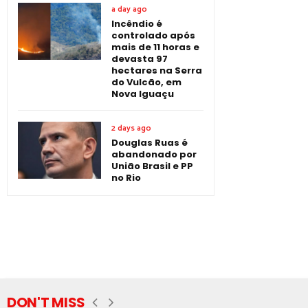
a day ago
Incêndio é
controlado após
mais de 11 horas e
devasta 97
hectares na Serra
do Vulcão, em
Nova Iguaçu
2 days ago
Douglas Ruas é
abandonado por
União Brasil e PP
no Rio
DON'T MISS