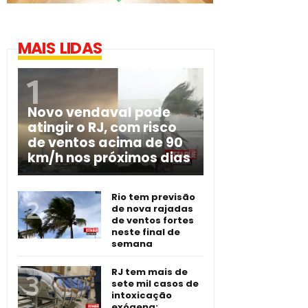
MAIS LIDAS
Novo vendaval pode
atingir o RJ, com risco
de ventos acima de 90
km/h nos próximos dias
Rio tem previsão
de nova rajadas
de ventos fortes
neste final de
semana
RJ tem mais de
sete mil casos de
intoxicação
exógena;