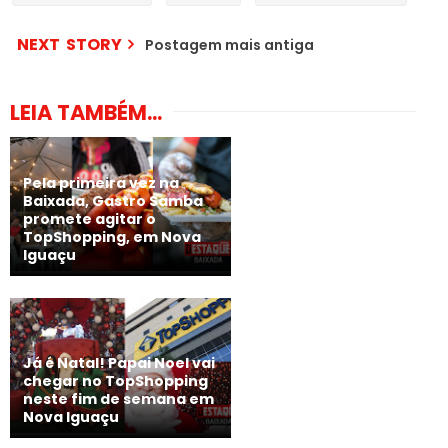
NEXT STORY
Postagem mais antiga
LEIA TAMBÉM...
Pela primeira vez na
Baixada, Gastro Samba
promete agitar o
TopShopping, em Nova
Iguaçu
Já é Natal! Papai Noel vai
chegar no TopShopping
neste fim de semana em
Nova Iguaçu