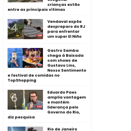
crianças estão
entre as principais vítimas
Vendaval expõe
despreparo do RJ
para enfrentar
um super El Niño
Gastro Samba
chega à Baixada
com shows de
Gustavo Lins,
Nosso Sentimento
e festival de comidas no
TopShopping
Eduardo Paes
amplia vantagem
e mantém
liderança pelo
Governo do Rio,
diz pesquisa
Rio de Janeiro