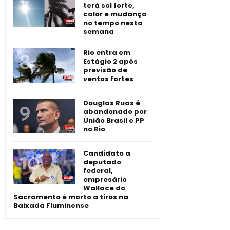
terá sol forte,
calor e mudança
no tempo nesta
semana
Rio entra em
Estágio 2 após
previsão de
ventos fortes
Douglas Ruas é
abandonado por
União Brasil e PP
no Rio
Candidato a
deputado
federal,
empresário
Wallace do
Sacramento é morto a tiros na
Baixada Fluminense