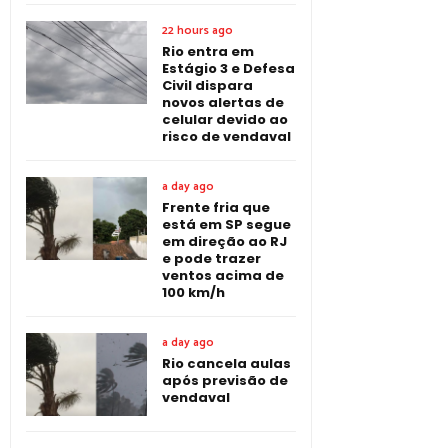
22 hours ago
Rio entra em
Estágio 3 e Defesa
Civil dispara
novos alertas de
celular devido ao
risco de vendaval
a day ago
Frente fria que
está em SP segue
em direção ao RJ
e pode trazer
ventos acima de
100 km/h
a day ago
Rio cancela aulas
após previsão de
vendaval