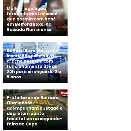
Mulher joga água
fervendo contra casal
que dormia com bebê
em Belford Roxo, na
Baixada Fluminense
Belford Roxo abre pré-
inscrições para nova
creche noturna com
funcionamento até às
22h para crianças de 2 a
5 anos
Prefeituras da Baixada
Fluminense
acompanham o Estado e
decretam ponto
facultativo na segunda-
feira de Copa