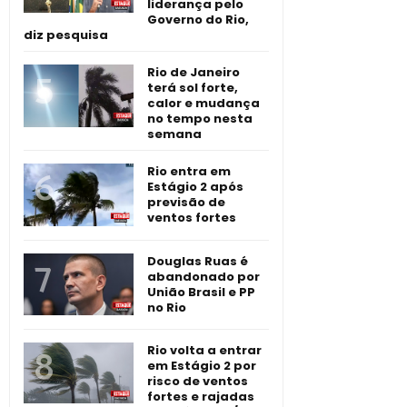
liderança pelo
Governo do Rio,
diz pesquisa
Rio de Janeiro
terá sol forte,
calor e mudança
no tempo nesta
semana
Rio entra em
Estágio 2 após
previsão de
ventos fortes
Douglas Ruas é
abandonado por
União Brasil e PP
no Rio
Rio volta a entrar
em Estágio 2 por
risco de ventos
fortes e rajadas