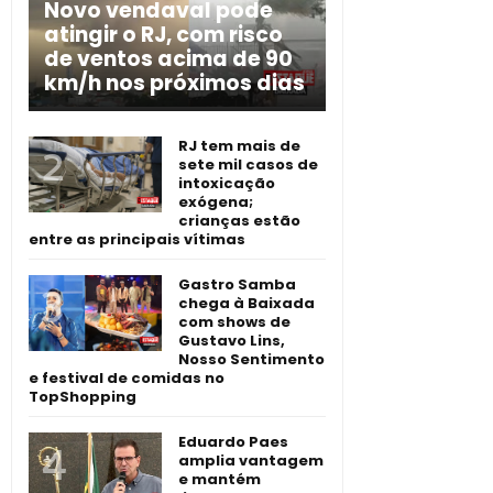
Novo vendaval pode
atingir o RJ, com risco
de ventos acima de 90
km/h nos próximos dias
RJ tem mais de
sete mil casos de
intoxicação
exógena;
crianças estão
entre as principais vítimas
Gastro Samba
chega à Baixada
com shows de
Gustavo Lins,
Nosso Sentimento
e festival de comidas no
TopShopping
Eduardo Paes
amplia vantagem
e mantém